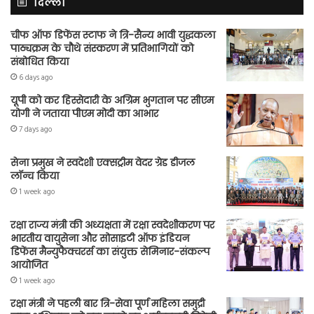
दिल्ली
चीफ ऑफ डिफेंस स्टाफ ने त्रि-सैन्य भावी युद्धकला
पाठ्यक्रम के चौथे संस्करण में प्रतिभागियों को
संबोधित किया
6 days ago
यूपी को कर हिस्सेदारी के अग्रिम भुगतान पर सीएम
योगी ने जताया पीएम मोदी का आभार
7 days ago
सेना प्रमुख ने स्वदेशी एक्सट्रीम वेदर ग्रेड डीजल
लॉन्च किया
1 week ago
रक्षा राज्य मंत्री की अध्यक्षता में रक्षा स्वदेशीकरण पर
भारतीय वायुसेना और सोसाइटी ऑफ इंडियन
डिफेंस मैन्युफैक्चरर्स का संयुक्त सेमिनार-संकल्प
आयोजित
1 week ago
रक्षा मंत्री ने पहली बार त्रि-सेवा पूर्ण महिला समुद्री