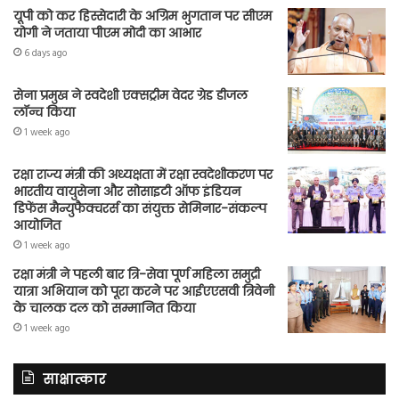
यूपी को कर हिस्सेदारी के अग्रिम भुगतान पर सीएम
योगी ने जताया पीएम मोदी का आभार
6 days ago
सेना प्रमुख ने स्वदेशी एक्सट्रीम वेदर ग्रेड डीजल
लॉन्च किया
1 week ago
रक्षा राज्य मंत्री की अध्यक्षता में रक्षा स्वदेशीकरण पर
भारतीय वायुसेना और सोसाइटी ऑफ इंडियन
डिफेंस मैन्युफैक्चरर्स का संयुक्त सेमिनार-संकल्प
आयोजित
1 week ago
रक्षा मंत्री ने पहली बार त्रि-सेवा पूर्ण महिला समुद्री
यात्रा अभियान को पूरा करने पर आईएएसवी त्रिवेनी
के चालक दल को सम्मानित किया
1 week ago
साक्षात्कार