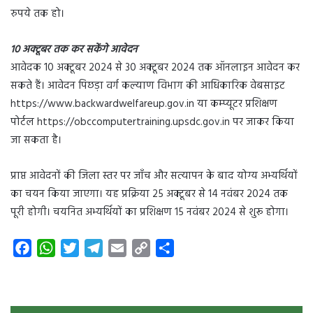
रुपये तक हो।
10 अक्टूबर तक कर सकेंगे आवेदन
आवेदक 10 अक्टूबर 2024 से 30 अक्टूबर 2024 तक ऑनलाइन आवेदन कर
सकते हैं। आवेदन पिछड़ा वर्ग कल्याण विभाग की आधिकारिक वेबसाइट
https://www.backwardwelfareup.gov.in या कम्प्यूटर प्रशिक्षण
पोर्टल https://obccomputertraining.upsdc.gov.in पर जाकर किया
जा सकता है।
प्राप्त आवेदनों की जिला स्तर पर जाँच और सत्यापन के बाद योग्य अभ्यर्थियों
का चयन किया जाएगा। यह प्रक्रिया 25 अक्टूबर से 14 नवंबर 2024 तक
पूरी होगी। चयनित अभ्यर्थियों का प्रशिक्षण 15 नवंबर 2024 से शुरू होगा।
F
W
T
T
E
C
S
a
h
w
e
m
o
h
c
a
i
l
a
p
a
e
t
t
e
i
y
r