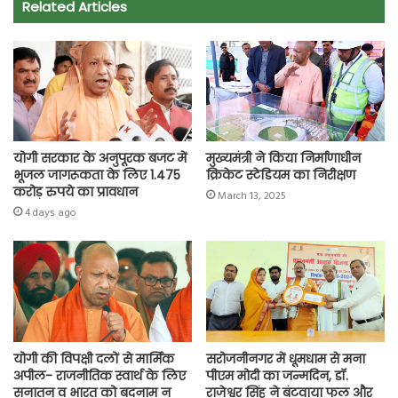
Related Articles
b
s
t
g
l
L
e
o
A
e
r
i
o
p
r
a
n
k
p
m
k
योगी सरकार के अनुपूरक बजट में
मुख्यमंत्री ने किया निर्माणाधीन
भूजल जागरूकता के लिए 1.475
क्रिकेट स्टेडियम का निरीक्षण
करोड़ रुपये का प्रावधान
March 13, 2025
4 days ago
योगी की विपक्षी दलों से मार्मिक
सरोजनीनगर में धूमधाम से मना
अपील- राजनीतिक स्वार्थ के लिए
पीएम मोदी का जन्मदिन, डॉ.
सनातन व भारत को बदनाम न
राजेश्वर सिंह ने बंटवाया फल और