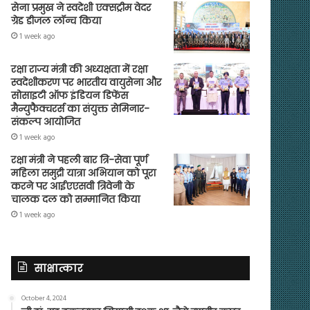
सेना प्रमुख ने स्वदेशी एक्सट्रीम वेदर
ग्रेड डीजल लॉन्च किया
1 week ago
रक्षा राज्य मंत्री की अध्यक्षता में रक्षा
स्वदेशीकरण पर भारतीय वायुसेना और
सोसाइटी ऑफ इंडियन डिफेंस
मैन्युफैक्चरर्स का संयुक्त सेमिनार-
संकल्प आयोजित
1 week ago
रक्षा मंत्री ने पहली बार त्रि-सेवा पूर्ण
महिला समुद्री यात्रा अभियान को पूरा
करने पर आईएएसवी त्रिवेनी के
चालक दल को सम्मानित किया
1 week ago
साक्षात्कार
October 4, 2024