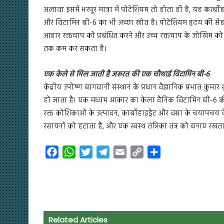
अलावा इसमें भरपूर मात्रा में पोटेशियम तो होता ही है, यह कार्बोह
और विटामिन बी-6 का भी अच्छा स्रोत है। पोटेशियम हृदय की सेहत, 
आहार रक्तचाप को प्रबंधित करने और उच्च रक्तचाप के जोखिम 
तक कम कर सकता है।
एक केले से मिल जाती है जरूरत की एक चौथाई विटामिन बी-6
केंद्रीय उपोष्ण बागवानी संस्थान के प्रधान वैज्ञानिक प्रभात कुमा
हो जाता है। एक मध्यम आकार का केला दैनिक विटामिन बी-6 
रक्त कोशिकाओं के उत्पादन, कार्बोहाइड्रेट और वसा के चयापचय के 
रसायनों को हटाता है, और एक स्वस्थ तंत्रिका तंत्र को बनाए रखता
F
W
T
T
E
C
S
a
h
w
e
m
o
h
c
a
i
l
a
p
a
e
t
t
e
i
y
r
b
s
t
g
l
L
e
o
A
e
r
i
Related Articles