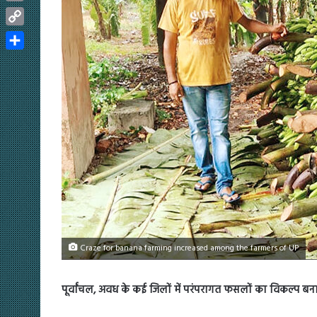
Email
Copy
Link
Share
Craze for banana farming increased among the farmers of UP
पूर्वांचल, अवध के कई जिलों में परंपरागत फसलों का विकल्प बन