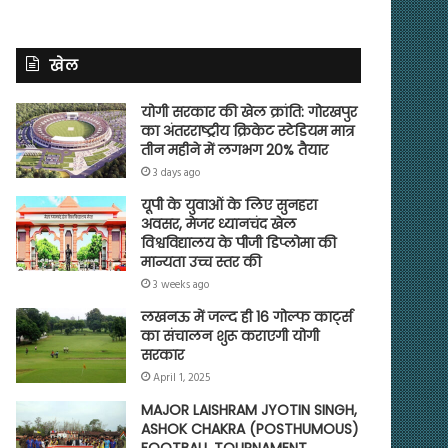
खेल
योगी सरकार की खेल क्रांति: गोरखपुर
का अंतरराष्ट्रीय क्रिकेट स्टेडियम मात्र
तीन महीने में लगभग 20% तैयार
3 days ago
यूपी के युवाओं के लिए सुनहरा
अवसर, मेजर ध्यानचंद खेल
विश्वविद्यालय के पीजी डिप्लोमा की
मान्यता उच्च स्तर की
3 weeks ago
लखनऊ में जल्द ही 16 गोल्फ कार्ट्स
का संचालन शुरू कराएगी योगी
सरकार
April 1, 2025
MAJOR LAISHRAM JYOTIN SINGH,
ASHOK CHAKRA (POSTHUMOUS)
FOOTBALL TOURNAMENT