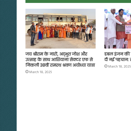
o
p
r
a
n
k
p
m
k
जय श्रीराम के नारों, अद्भुत जोश और
डबल इंजन की 
उत्साह के साथ आशियाना सेक्टर एफ से
दी नई पहचान: 
निकली 38वीं रामरथ श्रवण अयोध्या यात्रा
March 18, 2025
March 18, 2025