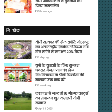
योगी आदित्यनाथ ने बुनकरों को
किया सम्मानित
9 hours ago
खेल
योगी सरकार की खेल क्रांति: गोरखपुर
का अंतरराष्ट्रीय क्रिकेट स्टेडियम मात्र
तीन महीने में लगभग 20% तैयार
3 days ago
यूपी के युवाओं के लिए सुनहरा
अवसर, मेजर ध्यानचंद खेल
विश्वविद्यालय के पीजी डिप्लोमा की
मान्यता उच्च स्तर की
3 weeks ago
लखनऊ में जल्द ही 16 गोल्फ कार्ट्स
का संचालन शुरू कराएगी योगी
सरकार
April 1, 2025