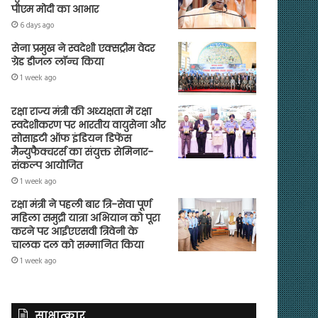
पीएम मोदी का आभार
6 days ago
सेना प्रमुख ने स्वदेशी एक्सट्रीम वेदर
ग्रेड डीजल लॉन्च किया
1 week ago
रक्षा राज्य मंत्री की अध्यक्षता में रक्षा
स्वदेशीकरण पर भारतीय वायुसेना और
सोसाइटी ऑफ इंडियन डिफेंस
मैन्युफैक्चरर्स का संयुक्त सेमिनार-
संकल्प आयोजित
1 week ago
रक्षा मंत्री ने पहली बार त्रि-सेवा पूर्ण
महिला समुद्री यात्रा अभियान को पूरा
करने पर आईएएसवी त्रिवेनी के
चालक दल को सम्मानित किया
1 week ago
साक्षात्कार