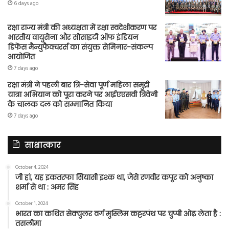
6 days ago
रक्षा राज्य मंत्री की अध्यक्षता में रक्षा स्वदेशीकरण पर
भारतीय वायुसेना और सोसाइटी ऑफ इंडियन
डिफेंस मैन्युफैक्चरर्स का संयुक्त सेमिनार-संकल्प
आयोजित
7 days ago
रक्षा मंत्री ने पहली बार त्रि-सेवा पूर्ण महिला समुद्री
यात्रा अभियान को पूरा करने पर आईएएसवी त्रिवेनी
के चालक दल को सम्मानित किया
7 days ago
साक्षात्कार
October 4, 2024
जी हां, यह इकतरफा सियासी इश्क था, जैसे रणवीर कपूर को अनुष्का
शर्मा से था : अमर सिंह
October 1, 2024
भारत का कथित सेक्युलर वर्ग मुस्लिम कट्टरपंथ पर चुप्पी ओढ़ लेता है :
तसलीमा