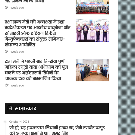
ग्रेड डीजल लॉन्च किया
1 week ago
रक्षा राज्य मंत्री की अध्यक्षता में रक्षा
स्वदेशीकरण पर भारतीय वायुसेना और
सोसाइटी ऑफ इंडियन डिफेंस
मैन्युफैक्चरर्स का संयुक्त सेमिनार-
संकल्प आयोजित
1 week ago
रक्षा मंत्री ने पहली बार त्रि-सेवा पूर्ण
महिला समुद्री यात्रा अभियान को पूरा
करने पर आईएएसवी त्रिवेनी के
चालक दल को सम्मानित किया
1 week ago
साक्षात्कार
October 4, 2024
जी हां, यह इकतरफा सियासी इश्क था, जैसे रणवीर कपूर
को अनुष्का शर्मा से था : अमर सिंह