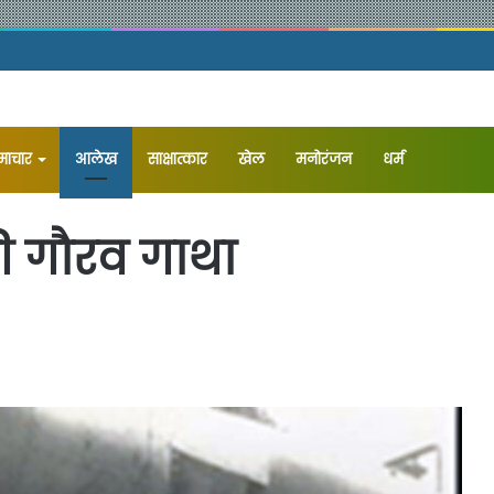
समाचार
आलेख
⁠साक्षात्कार
खेल
मनोरंजन
धर्म
ी गौरव गाथा