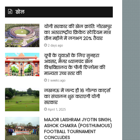
खेल
योगी सरकार की खेल क्रांति: गोरखपुर
का अंतरराष्ट्रीय क्रिकेट स्टेडियम मात्र
तीन महीने में लगभग 20% तैयार
2 days ago
यूपी के युवाओं के लिए सुनहरा
अवसर, मेजर ध्यानचंद खेल
विश्वविद्यालय के पीजी डिप्लोमा की
मान्यता उच्च स्तर की
3 weeks ago
लखनऊ में जल्द ही 16 गोल्फ कार्ट्स
का संचालन शुरू कराएगी योगी
सरकार
April 1, 2025
MAJOR LAISHRAM JYOTIN SINGH,
ASHOK CHAKRA (POSTHUMOUS)
FOOTBALL TOURNAMENT
CONCLUDES