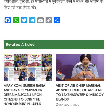
प्रगतिशील, दूरदर्शी, हर परिस्थिति में मुकाबला करने में सक्षम और भविष्य के
लिए पूरी तरह तैयार रहे।
F
W
T
T
E
C
S
a
h
w
e
m
o
h
c
a
i
l
a
p
a
e
t
t
e
i
y
r
Related Articles
b
s
t
g
l
L
e
o
A
e
r
i
o
p
r
a
n
k
p
m
k
MARY KOM, SURESH RAINA
VISIT OF AIR CHIEF MARSHAL
AND PARA OLYMPIAN DR
AP SINGH, CHIEF OF AIR STAFF
DEEPA MALIKCALL UPON
TO LAKSHADWEEP & MINICOY
CITIZENS TO JOIN ‘THE
ISLANDS
HONOUR RUN’ IN JAIPUR
January 5, 2025