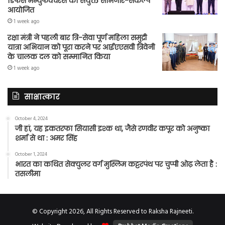
डिफेंस मैन्युफैक्चरर्स का संयुक्त सेमिनार-संकल्प
आयोजित
1 week ago
रक्षा मंत्री ने पहली बार त्रि-सेवा पूर्ण महिला समुद्री
यात्रा अभियान को पूरा करने पर आईएएसवी त्रिवेनी
के चालक दल को सम्मानित किया
1 week ago
साक्षात्कार
October 4, 2024
जी हां, यह इकतरफा सियासी इश्क था, जैसे रणवीर कपूर को अनुष्का
शर्मा से था : अमर सिंह
October 1, 2024
भारत का कथित सेक्युलर वर्ग मुस्लिम कट्टरपंथ पर चुप्पी ओढ़ लेता है :
तसलीमा
© Copyright 2026, All Rights Reserved to Raksha Rajneeti.