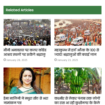
e
t
t
e
i
y
r
Related Articles
b
s
t
g
l
L
e
o
A
e
r
i
o
p
r
a
n
k
p
m
k
मौनी अमावस्या पर कलर कोडेड
महाकुम्भ में हार्ट अटैक के 100 से
आश्रय स्थलों पर रुकेंगे श्रद्धालु
ज्यादा श्रद्धालुओं की बचाई जान
January 28, 2025
January 23, 2025
हेमा मालिनी ने मथुरा सीट से भरा
कश्मीर से लेकर पंजाब तक लोगों
नामांकन पत्र
का रास आ रही कुशीनगर के केले