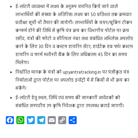
ई-लॉटरी व्यवस्था में लक्ष्य के अनुरूप चयनित किये जाने वाले
लाभार्थियों की संख्या के अतिरिक्त लक्ष्य का 50 प्रतिशत तक क्रमवार
प्रतीक्षा सूची भी तैयार की जायेगी। लाभार्थियों के चयन/बुकिंग टोकन
कन्फर्म होने की तिथि से कृषि यंत्र क्रय कर विभागीय पोर्टल पर क्रय
रसीद, यंत्रों की फोटो व सीरियल नंबर तथा संबंधित अभिलेख अपलोड
करने के लिए 30 दिन व कस्टम हायरिंग सेंटर, हाईटेक हब फॉर कस्टम
हायरिंग व फार्म मशीनरी बैंक के लिए अधिकतम 45 दिन का समय
मिलेगा।
निर्धारित मानक के यंत्रों को upyantratracking.in पर पंजीकृत यंत्र
निर्माताओं द्वारा पोर्टल पर अपलोड इन्वेंट्री में से किसी से भी क्रय कर
सकेंगे।
ई-लॉटरी हेतु स्थल, तिथि एवं समय की जानकारी आवेदकों को
संबंधित जनपदीय उप कृषि निदेशक द्वारा उपलब्ध कराई जाएगी।
F
W
T
T
E
C
S
a
h
w
e
m
o
h
c
a
i
l
a
p
a