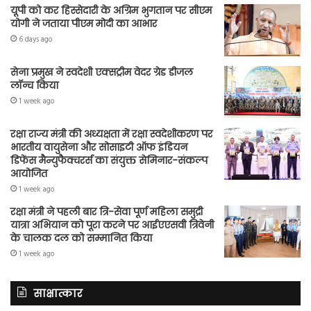
यूपी को कर हिस्सेदारी के अग्रिम भुगतान पर सीएम
योगी ने जताया पीएम मोदी का आभार
6 days ago
सेना प्रमुख ने स्वदेशी एक्सट्रीम वेदर ग्रेड डीजल
लॉन्च किया
1 week ago
रक्षा राज्य मंत्री की अध्यक्षता में रक्षा स्वदेशीकरण पर
भारतीय वायुसेना और सोसाइटी ऑफ इंडियन
डिफेंस मैन्युफैक्चरर्स का संयुक्त सेमिनार-संकल्प
आयोजित
1 week ago
रक्षा मंत्री ने पहली बार त्रि-सेवा पूर्ण महिला समुद्री
यात्रा अभियान को पूरा करने पर आईएएसवी त्रिवेनी
के चालक दल को सम्मानित किया
1 week ago
साक्षात्कार