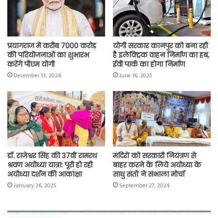
k
p
m
k
प्रयागराज में करीब 7000 करोड़
योगी सरकार कानपुर को बना रही
की परियोजनाओं का शुभारंभ
है इलेक्ट्रिक वाहन निर्माण का हब,
करेंगे पीएम योगी
ईवी पार्क का होगा निर्माण
December 13, 2024
June 16, 2025
डॉ. राजेश्वर सिंह की 37वीं रामरथ
मंदिरों को सरकारी नियंत्रण से
श्रवण अयोध्या यात्रा: पूरी हो रही
बाहर करने के लिये अयोध्या के
अयोध्या दर्शन की आकांक्षा
साधु संतों ने संभाला मोर्चा
January 26, 2025
September 27, 2024