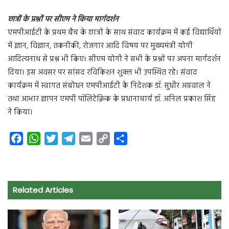
छात्रों के प्रश्नों पर सीएम ने किया मार्गदर्शन
एमपीआईटी के प्रथम बैच के छात्रों के साथ संवाद कार्यक्रम में कई विद्यार्थियों
में ज्ञान, विज्ञान, तकनीकी, रोजगार आदि विषय पर मुख्यमंत्री योगी
आदित्यनाथ से प्रश्न भी किए। सीएम योगी ने सभी के प्रश्नों पर अपना मार्गदर्शन
दिया। इस अवसर पर सांसद रविकिशन शुक्ल भी उपस्थित रहे। संवाद
कार्यक्रम में स्वागत संबोधन एमपीआईटी के निदेशक डॉ. सुधीर अग्रवाल ने
तथा आभार ज्ञापन एमपी पॉलिटेक्निक के प्रधानाचार्य डॉ. अनिल प्रकाश सिंह
ने किया।
F
W
T
T
E
C
S
a
h
w
e
m
o
h
c
a
i
l
a
p
a
e
t
t
e
i
y
r
Related Articles
b
s
t
g
l
L
e
o
A
e
r
i
o
p
r
a
n