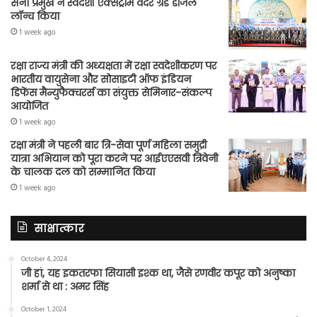
सेना प्रमुख ने स्वदेशी एक्सट्रीम वेदर ग्रेड डीजल
लॉन्च किया
1 week ago
रक्षा राज्य मंत्री की अध्यक्षता में रक्षा स्वदेशीकरण पर
भारतीय वायुसेना और सोसाइटी ऑफ इंडियन
डिफेंस मैन्युफैक्चरर्स का संयुक्त सेमिनार-संकल्प
आयोजित
1 week ago
रक्षा मंत्री ने पहली बार त्रि-सेवा पूर्ण महिला समुद्री
यात्रा अभियान को पूरा करने पर आईएएसवी त्रिवेनी
के चालक दल को सम्मानित किया
1 week ago
साक्षात्कार
October 4, 2024
जी हां, यह इकतरफा सियासी इश्क था, जैसे रणवीर कपूर को अनुष्का
शर्मा से था : अमर सिंह
October 1, 2024