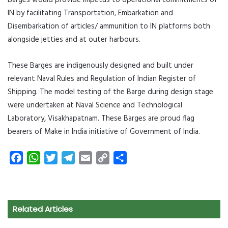
IN by facilitating Transportation, Embarkation and
Disembarkation of articles/ ammunition to IN platforms both
alongside jetties and at outer harbours.
These Barges are indigenously designed and built under
relevant Naval Rules and Regulation of Indian Register of
Shipping. The model testing of the Barge during design stage
were undertaken at Naval Science and Technological
Laboratory, Visakhapatnam. These Barges are proud flag
bearers of Make in India initiative of Government of India.
F
W
T
T
E
C
S
a
h
w
e
m
o
h
c
a
i
l
a
p
a
e
t
t
e
i
y
r
Related Articles
b
s
t
g
l
L
e
o
A
e
r
i