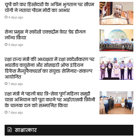
यूपी को कर हिस्सेदारी के अग्रिम भुगतान पर सीएम
योगी ने जताया पीएम मोदी का आभार
4 days ago
सेना प्रमुख ने स्वदेशी एक्सट्रीम वेदर ग्रेड डीजल
लॉन्च किया
6 days ago
रक्षा राज्य मंत्री की अध्यक्षता में रक्षा स्वदेशीकरण पर
भारतीय वायुसेना और सोसाइटी ऑफ इंडियन
डिफेंस मैन्युफैक्चरर्स का संयुक्त सेमिनार-संकल्प
आयोजित
7 days ago
रक्षा मंत्री ने पहली बार त्रि-सेवा पूर्ण महिला समुद्री
यात्रा अभियान को पूरा करने पर आईएएसवी त्रिवेनी
के चालक दल को सम्मानित किया
7 days ago
साक्षात्कार