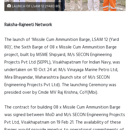
LAUNCH OF LSAM 12 (YARD 80)
Raksha-Rajneeti Network
The launch of ‘Missile Cum Ammunition Barge, LSAM 12 (Yard
80)’, the Sixth Barge of 08 x Missile Cum Ammunition Barge
project, built by MSME Shipyard, M/s SECON Engineering
Projects Pvt Ltd (SEPPL), Visakhapatnam for Indian Navy, was
undertaken on 10 Oct 24 at M/s Vinayaga Marine Petro Ltd,
Mira Bhayandar, Maharashtra (launch site of M/s SECON
Engineering Projects Pvt Ltd). The launching Ceremony was
presided over by Cmde MV Raj Krishna, CoY(Mbi).
The contract for building 08 x Missile Cum Ammunition Barge
was signed between MoD and M/s SECON Engineering Projects
Pvt Ltd, Visakhapatnam on 19 Feb 21. The availability of these
Barges would provide impetus to operational commitments of