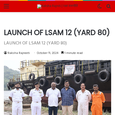
Menu
Switch
Se
skin
fo
LAUNCH OF LSAM 12 (YARD 80)
LAUNCH OF LSAM 12 (YARD 80)
Raksha Rajneeti
October 11, 2024
1 minute read