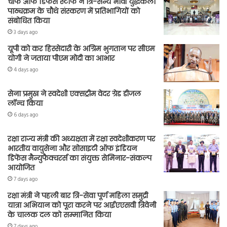
चीफ ऑफ डिफेंस स्टाफ ने त्रि-सैन्य भावी युद्धकला
पाठ्यक्रम के चौथे संस्करण में प्रतिभागियों को
संबोधित किया
3 days ago
यूपी को कर हिस्सेदारी के अग्रिम भुगतान पर सीएम
योगी ने जताया पीएम मोदी का आभार
4 days ago
सेना प्रमुख ने स्वदेशी एक्सट्रीम वेदर ग्रेड डीजल
लॉन्च किया
6 days ago
रक्षा राज्य मंत्री की अध्यक्षता में रक्षा स्वदेशीकरण पर
भारतीय वायुसेना और सोसाइटी ऑफ इंडियन
डिफेंस मैन्युफैक्चरर्स का संयुक्त सेमिनार-संकल्प
आयोजित
7 days ago
रक्षा मंत्री ने पहली बार त्रि-सेवा पूर्ण महिला समुद्री
यात्रा अभियान को पूरा करने पर आईएएसवी त्रिवेनी
के चालक दल को सम्मानित किया
7 days ago