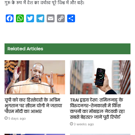
गुरू के रूप मेें देश का वर्चस्व पूरे विश्व में और बढे़।
F
W
T
T
E
C
S
a
h
w
e
m
o
h
c
a
i
l
a
p
a
e
t
t
e
i
y
r
Related Articles
b
s
t
g
l
L
e
o
A
e
r
i
o
p
r
a
n
k
p
m
k
यूपी को कर हिस्सेदारी के अग्रिम
TRAI ड्राइव टेस्ट: तमिलनाडु के
भुगतान पर सीएम योगी ने जताया
विरुदनगर-तेनकासी में किस
पीएम मोदी का आभार
कंपनी का मोबाइल नेटवर्क रहा
सबसे बेहतर? जानें पूरी रिपोर्ट
5 days ago
3 weeks ago