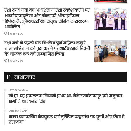
रक्षा राज्य मंत्री की अध्यक्षता में रक्षा स्वदेशीकरण पर
भारतीय वायुसेना और सोसाइटी ऑफ इंडियन
डिफेंस मैन्युफैक्चरर्स का संयुक्त सेमिनार-संकल्प
आयोजित
1 week ago
रक्षा मंत्री ने पहली बार त्रि-सेवा पूर्ण महिला समुद्री
यात्रा अभियान को पूरा करने पर आईएएसवी त्रिवेनी
के चालक दल को सम्मानित किया
1 week ago
साक्षात्कार
October 4, 2024
जी हां, यह इकतरफा सियासी इश्क था, जैसे रणवीर कपूर को अनुष्का
शर्मा से था : अमर सिंह
October 1, 2024
भारत का कथित सेक्युलर वर्ग मुस्लिम कट्टरपंथ पर चुप्पी ओढ़ लेता है :
तसलीमा