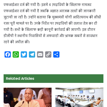
एफआईआर दर्ज की गयी है। इसमें 4 उपद्रवियों के खिलाफ नामजद
एफआईआर दर्ज की गयी है जबकि अज्ञात अराजक तत्वाें की जानकारी
जुटायी जा रही है। उन्होंने बताया कि मुख्यमंत्री योगी आदित्यनाथ की सीधी
नजर पूरी मामले पर है। उनके निर्देश पर उपद्रवियों की तलाश तेज कर दी
गयी है। सभी के खिलाफ कड़ी कानूनी कार्रवाई की जाएगी। इस दौरान
डीजीपी ने स्थानीय निवासियों से अफवाहों और भ्रामक खबरों से सावधान
रहने की अपील की।
F
W
T
T
E
C
S
a
h
w
e
m
o
h
c
a
i
l
a
p
a
e
t
t
e
i
y
r
Related Articles
b
s
t
g
l
L
e
o
A
e
r
i
o
p
r
a
n
k
p
m
k