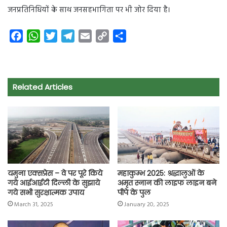
जनप्रतिनिधियों के साथ जनसहभागिता पर भी जोर दिया है।
F
W
T
T
E
C
S
a
h
w
e
m
o
h
c
a
i
l
a
p
a
e
t
t
e
i
y
r
Related Articles
b
s
t
g
l
L
e
o
A
e
r
i
o
p
r
a
n
k
p
m
k
यमुना एक्सप्रेस – वे पर पूरे किये
महाकुम्भ 2025: श्रद्धालुओं के
गये आईआईटी दिल्ली के सुझाये
अमृत स्नान की लाइफ लाइन बने
गये सभी सुरक्षात्मक उपाय
पीपे के पुल
March 31, 2025
January 20, 2025