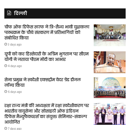
दिल्ली
चीफ ऑफ डिफेंस स्टाफ ने त्रि-सैन्य भावी युद्धकला
पाठ्यक्रम के चौथे संस्करण में प्रतिभागियों को
संबोधित किया
3 days ago
यूपी को कर हिस्सेदारी के अग्रिम भुगतान पर सीएम
योगी ने जताया पीएम मोदी का आभार
4 days ago
सेना प्रमुख ने स्वदेशी एक्सट्रीम वेदर ग्रेड डीजल
लॉन्च किया
6 days ago
रक्षा राज्य मंत्री की अध्यक्षता में रक्षा स्वदेशीकरण पर
भारतीय वायुसेना और सोसाइटी ऑफ इंडियन
डिफेंस मैन्युफैक्चरर्स का संयुक्त सेमिनार-संकल्प
आयोजित
7 days ago