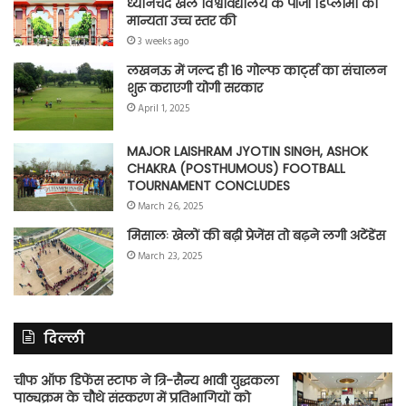
ध्यानचंद खेल विश्वविद्यालय के पीजी डिप्लोमा की
मान्यता उच्च स्तर की
3 weeks ago
लखनऊ में जल्द ही 16 गोल्फ कार्ट्स का संचालन
शुरू कराएगी योगी सरकार
April 1, 2025
MAJOR LAISHRAM JYOTIN SINGH, ASHOK
CHAKRA (POSTHUMOUS) FOOTBALL
TOURNAMENT CONCLUDES
March 26, 2025
मिसालः खेलों की बढ़ी प्रेजेंस तो बढ़ने लगी अटेंडेंस
March 23, 2025
दिल्ली
चीफ ऑफ डिफेंस स्टाफ ने त्रि-सैन्य भावी युद्धकला
पाठ्यक्रम के चौथे संस्करण में प्रतिभागियों को