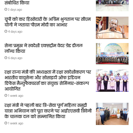
संबोधित किया
3 days ago
यूपी को कर हिस्सेदारी के अग्रिम भुगतान पर सीएम
योगी ने जताया पीएम मोदी का आभार
4 days ago
सेना प्रमुख ने स्वदेशी एक्सट्रीम वेदर ग्रेड डीजल
लॉन्च किया
6 days ago
रक्षा राज्य मंत्री की अध्यक्षता में रक्षा स्वदेशीकरण पर
भारतीय वायुसेना और सोसाइटी ऑफ इंडियन
डिफेंस मैन्युफैक्चरर्स का संयुक्त सेमिनार-संकल्प
आयोजित
1 week ago
रक्षा मंत्री ने पहली बार त्रि-सेवा पूर्ण महिला समुद्री
यात्रा अभियान को पूरा करने पर आईएएसवी त्रिवेनी
के चालक दल को सम्मानित किया
1 week ago