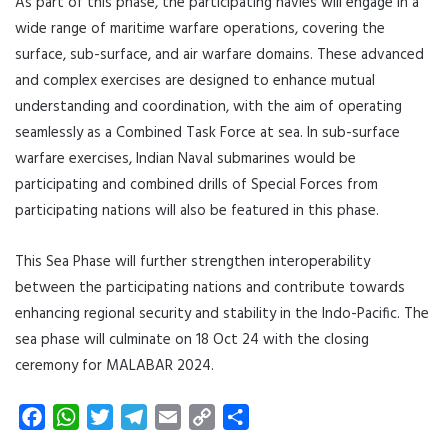
As part of this phase, the participating navies will engage in a
wide range of maritime warfare operations, covering the
surface, sub-surface, and air warfare domains. These advanced
and complex exercises are designed to enhance mutual
understanding and coordination, with the aim of operating
seamlessly as a Combined Task Force at sea. In sub-surface
warfare exercises, Indian Naval submarines would be
participating and combined drills of Special Forces from
participating nations will also be featured in this phase.
This Sea Phase will further strengthen interoperability
between the participating nations and contribute towards
enhancing regional security and stability in the Indo-Pacific. The
sea phase will culminate on 18 Oct 24 with the closing
ceremony for MALABAR 2024.
F
W
T
T
E
C
S
a
h
w
e
m
o
h