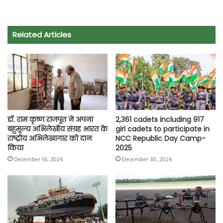
c
a
i
l
a
p
a
e
t
t
e
i
y
r
Related Articles
b
s
t
g
l
L
e
o
A
e
r
i
o
p
r
a
n
k
p
m
k
डॉ. राम कृष्ण राजपूत ने अपना
2,361 cadets including 917
बहुमूल्य अभिलेखीय संग्रह भारत के
girl cadets to participate in
राष्ट्रीय अभिलेखागार को दान
NCC Republic Day Camp-
किया
2025
December 18, 2024
December 30, 2024