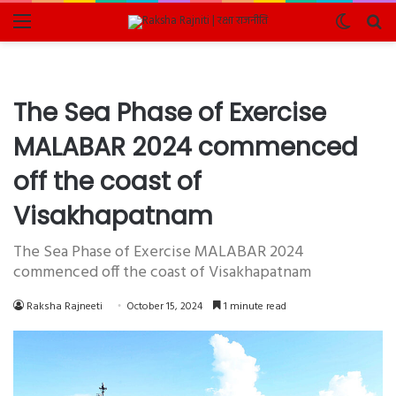
Menu
Switch
Se
skin
fo
The Sea Phase of Exercise
MALABAR 2024 commenced
off the coast of
Visakhapatnam
The Sea Phase of Exercise MALABAR 2024
commenced off the coast of Visakhapatnam
Raksha Rajneeti
October 15, 2024
1 minute read