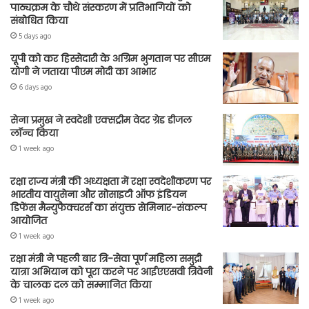
पाठ्यक्रम के चौथे संस्करण में प्रतिभागियों को
संबोधित किया
5 days ago
यूपी को कर हिस्सेदारी के अग्रिम भुगतान पर सीएम
योगी ने जताया पीएम मोदी का आभार
6 days ago
सेना प्रमुख ने स्वदेशी एक्सट्रीम वेदर ग्रेड डीजल
लॉन्च किया
1 week ago
रक्षा राज्य मंत्री की अध्यक्षता में रक्षा स्वदेशीकरण पर
भारतीय वायुसेना और सोसाइटी ऑफ इंडियन
डिफेंस मैन्युफैक्चरर्स का संयुक्त सेमिनार-संकल्प
आयोजित
1 week ago
रक्षा मंत्री ने पहली बार त्रि-सेवा पूर्ण महिला समुद्री
यात्रा अभियान को पूरा करने पर आईएएसवी त्रिवेनी
के चालक दल को सम्मानित किया
1 week ago