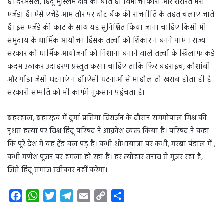
है। दरअसल, हिंदू मुस्लिम क्षेत्र की बातें ही विभाजनकारी और शरारत भरा
एजेंडा हैं। ऐसे एजेंडे आम तौर पर वोट बैंक की राजनीति के तहत चलाए जाते
हैं। इस एजेंडे की काट के साथ यह सुनिश्चित किया जाना चाहिए किसी भी
समुदाय के धार्मिक आयोजन हिंसक तत्वों को शिकार न बनने पाएं । राज्य
सरकार को धार्मिक आयोजनों को निशाना बनाने वाले तत्वों के खिलाफ कड़े
कदम उठाकर उदाहरण प्रस्तुत करना चाहिए ताकि फिर बहराइच, कौशांबी
और गोंडा जैसी घटनाएं न हों।ऐसी घटनाओं से माहौल तो खराब होता ही है
सरकारी सम्पति को भी काफी नुकसान पहुंचता है।
बहरहाल, बहारइच में दुर्गा प्रतिमा विसर्जन के दौरान रामगोपाल मिश्र की
नृशंस हत्या पर विश्व हिंदू परिषद ने आक्रोश व्यक्त किया है। परिषद ने कहा
कि पूरे देश में यह ट्रेंड चल पड़ है। कभी शोभायात्रा पर कभी, गरबा पंडाल में ,
कभी गणेश पूजन पर हमला हो रहा है। हर त्योहार तनाव से गुजर रहा है,
जिसे हिंदू समाज स्वीकार नहीं करेगा।
F
W
T
T
E
C
S
a
h
w
e
m
o
h
c
a
i
l
a
p
a