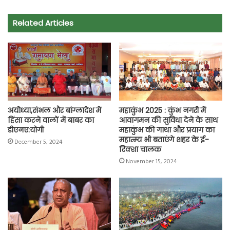
e
t
t
e
i
y
r
Related Articles
b
s
t
g
l
L
e
o
A
e
r
i
o
p
r
a
n
k
p
m
k
अयोध्या,संभल और बांग्लादेश में
महाकुंभ 2025 : कुंभ नगरी में
हिंसा करने वालों में बाबर का
आवागमन की सुविधा देने के साथ
डीएनए:योगी
महाकुंभ की गाथा और प्रयाग का
महात्म्य भी बताएंगे शहर के ई-
December 5, 2024
रिक्शा चालक
November 15, 2024