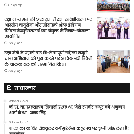
6 days ago
रक्षा राज्य मंत्री की अध्यक्षता में रक्षा स्वदेशीकरण पर
भारतीय वायुसेना और सोसाइटी ऑफ इंडियन
डिफेंस मैन्युफैक्चरर्स का संयुक्त सेमिनार-संकल्प
आयोजित
7 days ago
रक्षा मंत्री ने पहली बार त्रि-सेवा पूर्ण महिला समुद्री
यात्रा अभियान को पूरा करने पर आईएएसवी त्रिवेनी
के चालक दल को सम्मानित किया
7 days ago
साक्षात्कार
October 4, 2024
जी हां, यह इकतरफा सियासी इश्क था, जैसे रणवीर कपूर को अनुष्का
शर्मा से था : अमर सिंह
October 1, 2024
भारत का कथित सेक्युलर वर्ग मुस्लिम कट्टरपंथ पर चुप्पी ओढ़ लेता है :