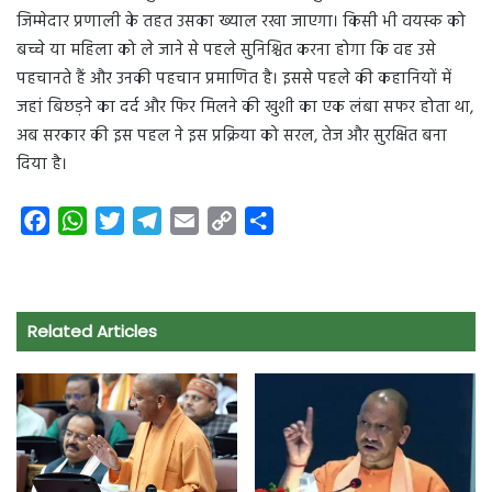
जिम्मेदार प्रणाली के तहत उसका ख्याल रखा जाएगा। किसी भी वयस्क को
बच्चे या महिला को ले जाने से पहले सुनिश्चित करना होगा कि वह उसे
पहचानते हैं और उनकी पहचान प्रमाणित है। इससे पहले की कहानियों में
जहां बिछड़ने का दर्द और फिर मिलने की खुशी का एक लंबा सफर होता था,
अब सरकार की इस पहल ने इस प्रक्रिया को सरल, तेज और सुरक्षित बना
दिया है।
F
W
T
T
E
C
S
a
h
w
e
m
o
h
c
a
i
l
a
p
a
e
t
t
e
i
y
r
Related Articles
b
s
t
g
l
L
e
o
A
e
r
i
o
p
r
a
n
k
p
m
k