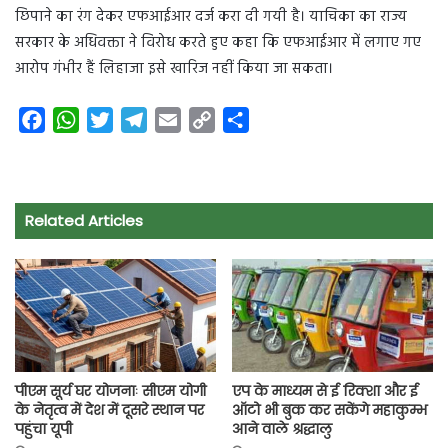
छिपाने का रंग देकर एफआईआर दर्ज करा दी गयी है। याचिका का राज्य
सरकार के अधिवक्ता ने विरोध करते हुए कहा कि एफआईआर में लगाए गए
आरोप गंभीर हैं लिहाजा इसे खारिज नहीं किया जा सकता।
F
W
T
T
E
C
S
a
h
w
e
m
o
h
c
a
i
l
a
p
a
e
t
t
e
i
y
r
Related Articles
b
s
t
g
l
L
e
o
A
e
r
i
o
p
r
a
n
k
p
m
k
पीएम सूर्य घर योजनाः सीएम योगी
एप के माध्यम से ई रिक्शा और ई
के नेतृत्व में देश में दूसरे स्थान पर
ऑटो भी बुक कर सकेंगे महाकुम्भ
पहुंचा यूपी
आने वाले श्रद्धालु