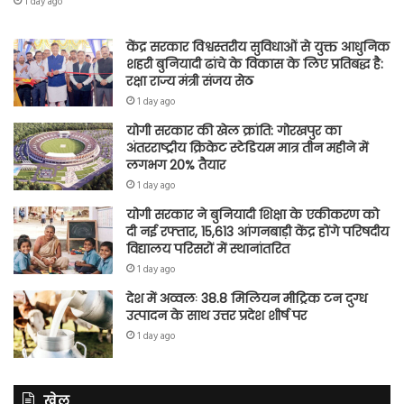
1 day ago
केंद्र सरकार विश्वस्तरीय सुविधाओं से युक्त आधुनिक
शहरी बुनियादी ढांचे के विकास के लिए प्रतिबद्ध है:
रक्षा राज्य मंत्री संजय सेठ
1 day ago
योगी सरकार की खेल क्रांति: गोरखपुर का
अंतरराष्ट्रीय क्रिकेट स्टेडियम मात्र तीन महीने में
लगभग 20% तैयार
1 day ago
योगी सरकार ने बुनियादी शिक्षा के एकीकरण को
दी नई रफ्तार, 15,613 आंगनबाड़ी केंद्र होंगे परिषदीय
विद्यालय परिसरों में स्थानांतरित
1 day ago
देश में अव्वलः 38.8 मिलियन मीट्रिक टन दुग्ध
उत्पादन के साथ उत्तर प्रदेश शीर्ष पर
1 day ago
खेल