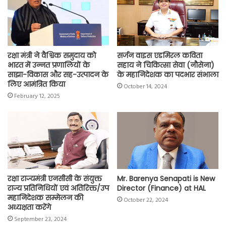
k
p
m
k
रक्षा मंत्री ने वैश्विक समुदाय को
सर्जन वाइस एडमिरल कविता
भारत में उन्नत प्रणालियों के
सहाय ने चिकित्सा सेवा (नौसेना)
साझा-विकास और सह-उत्पादन के
के महानिदेशक का पदभार संभाला
लिए आमंत्रित किया
October 14, 2024
February 12, 2025
रक्षा राज्यमंत्री एनसीसी के संयुक्त
Mr. Barenya Senapati is New
राज्य प्रतिनिधियों एवं अतिरिक्त/उप
Director (Finance) at HAL
महानिदेशक सम्मेलन की
October 22, 2024
अध्यक्षता करेंगे
September 23, 2024