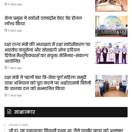
4 days ago
सेना प्रमुख ने स्वदेशी एक्सट्रीम वेदर ग्रेड डीजल
लॉन्च किया
6 days ago
रक्षा राज्य मंत्री की अध्यक्षता में रक्षा स्वदेशीकरण पर
भारतीय वायुसेना और सोसाइटी ऑफ इंडियन
डिफेंस मैन्युफैक्चरर्स का संयुक्त सेमिनार-संकल्प
आयोजित
7 days ago
रक्षा मंत्री ने पहली बार त्रि-सेवा पूर्ण महिला समुद्री
यात्रा अभियान को पूरा करने पर आईएएसवी त्रिवेनी
के चालक दल को सम्मानित किया
7 days ago
साक्षात्कार
October 4, 2024
जी हां, यह इकतरफा सियासी इश्क था, जैसे रणवीर कपूर को अनुष्का