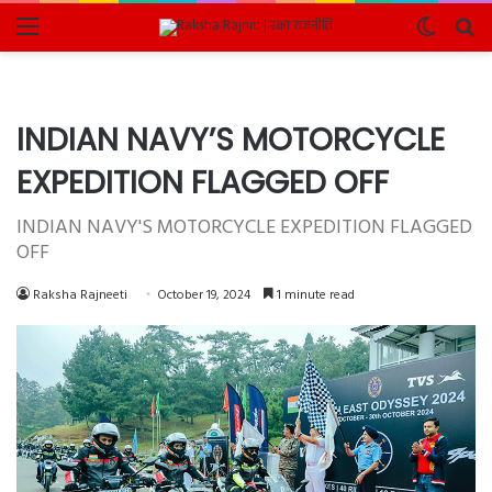
Menu
Switch
Se
skin
fo
INDIAN NAVY’S MOTORCYCLE
EXPEDITION FLAGGED OFF
INDIAN NAVY'S MOTORCYCLE EXPEDITION FLAGGED
OFF
Raksha Rajneeti
October 19, 2024
1 minute read