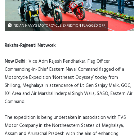
INDIAN NAVY'S MOTORCYCLE EXPEDITION FLAGGED OFF
Raksha-Rajneeti Network
New Delhi :
Vice Adm Rajesh Pendharkar, Flag Officer
Commanding-in-Chief Eastern Naval Command flagged off a
Motorcycle Expedition ‘Northeast Odyssey’ today from
Shillong, Meghalaya in attendance of Lt Gen Sanjay Malik, GOC,
101 Area and Air Marshal Inderpal Singh Walia, SASO, Eastern Air
Command.
The expedition is being undertaken in association with TVS
Motor Company in the Northeastern States of Meghalaya,
Assam and Arunachal Pradesh with the aim of enhancing