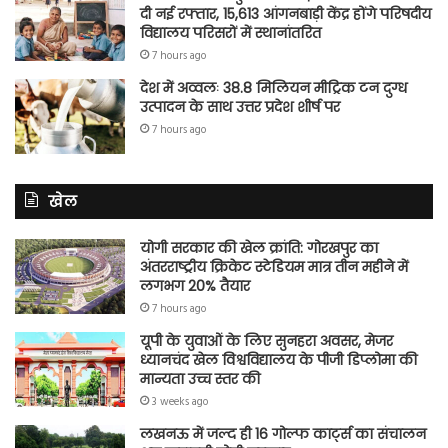
दी नई रफ्तार, 15,613 आंगनबाड़ी केंद्र होंगे परिषदीय
विद्यालय परिसरों में स्थानांतरित
7 hours ago
देश में अव्वलः 38.8 मिलियन मीट्रिक टन दुग्ध
उत्पादन के साथ उत्तर प्रदेश शीर्ष पर
7 hours ago
खेल
योगी सरकार की खेल क्रांति: गोरखपुर का
अंतरराष्ट्रीय क्रिकेट स्टेडियम मात्र तीन महीने में
लगभग 20% तैयार
7 hours ago
यूपी के युवाओं के लिए सुनहरा अवसर, मेजर
ध्यानचंद खेल विश्वविद्यालय के पीजी डिप्लोमा की
मान्यता उच्च स्तर की
3 weeks ago
लखनऊ में जल्द ही 16 गोल्फ कार्ट्स का संचालन