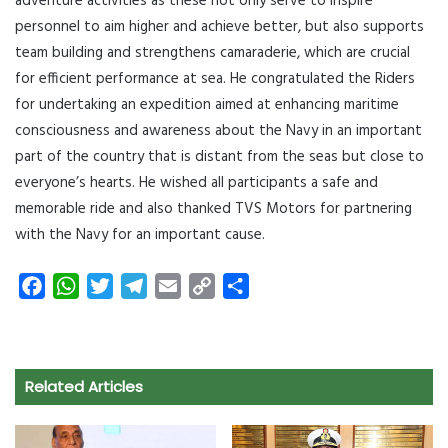
adventure activities as these not only serve to inspire
personnel to aim higher and achieve better, but also supports
team building and strengthens camaraderie, which are crucial
for efficient performance at sea. He congratulated the Riders
for undertaking an expedition aimed at enhancing maritime
consciousness and awareness about the Navy in an important
part of the country that is distant from the seas but close to
everyone’s hearts. He wished all participants a safe and
memorable ride and also thanked TVS Motors for partnering
with the Navy for an important cause.
F
W
T
T
E
C
S
a
h
w
e
m
o
h
c
a
i
l
a
p
a
e
t
t
e
i
y
r
Related Articles
b
s
t
g
l
L
e
o
A
e
r
i
o
p
r
a
n