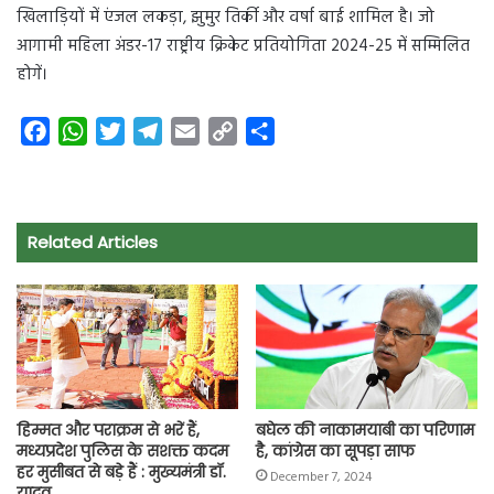
खिलाड़ियों में एंजल लकड़ा, झुमुर तिर्की और वर्षा बाई शामिल है। जो
आगामी महिला अंडर-17 राष्ट्रीय क्रिकेट प्रतियोगिता 2024-25 में सम्मिलित
होगें।
F
W
T
T
E
C
S
a
h
w
e
m
o
h
c
a
i
l
a
p
a
e
t
t
e
i
y
r
Related Articles
b
s
t
g
l
L
e
o
A
e
r
i
o
p
r
a
n
k
p
m
k
हिम्मत और पराक्रम से भरें हैं,
बघेल की नाकामयाबी का परिणाम
मध्यप्रदेश पुलिस के सशक्त कदम
है, कांग्रेस का सूपड़ा साफ
हर मुसीबत से बड़े हैं : मुख्यमंत्री डॉ.
December 7, 2024
यादव