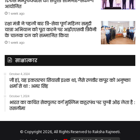
डिफेंस मैन्युफैक्चरर्स का संयुक्त सेमिनार-संकल्प
आयोजित
1 week ago
रक्षा मंत्री ने पहली बार त्रि-सेवा पूर्ण महिला समुद्री
यात्रा अभियान को पूरा करने पर आईएएसवी त्रिवेनी
के चालक दल को सम्मानित किया
1 week ago
साक्षात्कार
October 4, 2024
जी हां, यह इकतरफा सियासी इश्क था, जैसे रणवीर कपूर को अनुष्का
शर्मा से था : अमर सिंह
October 1, 2024
भारत का कथित सेक्युलर वर्ग मुस्लिम कट्टरपंथ पर चुप्पी ओढ़ लेता है :
तसलीमा
© Copyright 2026, All Rights Reserved to Raksha Rajneeti.