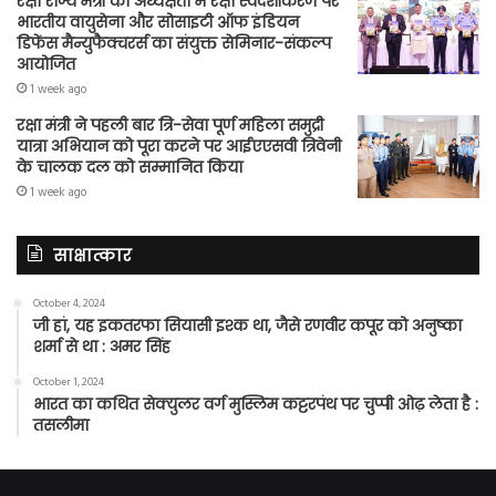
रक्षा राज्य मंत्री की अध्यक्षता में रक्षा स्वदेशीकरण पर
भारतीय वायुसेना और सोसाइटी ऑफ इंडियन
डिफेंस मैन्युफैक्चरर्स का संयुक्त सेमिनार-संकल्प
आयोजित
1 week ago
रक्षा मंत्री ने पहली बार त्रि-सेवा पूर्ण महिला समुद्री
यात्रा अभियान को पूरा करने पर आईएएसवी त्रिवेनी
के चालक दल को सम्मानित किया
1 week ago
साक्षात्कार
October 4, 2024
जी हां, यह इकतरफा सियासी इश्क था, जैसे रणवीर कपूर को अनुष्का
शर्मा से था : अमर सिंह
October 1, 2024
भारत का कथित सेक्युलर वर्ग मुस्लिम कट्टरपंथ पर चुप्पी ओढ़ लेता है :
तसलीमा