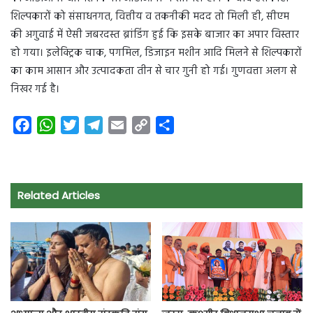
शिल्पकारों को संसाधनगत, वित्तीय व तकनीकी मदद तो मिली ही, सीएम
की अगुवाई में ऐसी जबरदस्त ब्रांडिंग हुई कि इसके बाजार का अपार विस्तार
हो गया। इलेक्ट्रिक चाक, पगमिल, डिजाइन मशीन आदि मिलने से शिल्पकारों
का काम आसान और उत्पादकता तीन से चार गुनी हो गई। गुणवत्ता अलग से
निखर गई है।
F
W
T
T
E
C
S
a
h
w
e
m
o
h
c
a
i
l
a
p
a
e
t
t
e
i
y
r
Related Articles
b
s
t
g
l
L
e
o
A
e
r
i
o
p
r
a
n
k
p
m
k