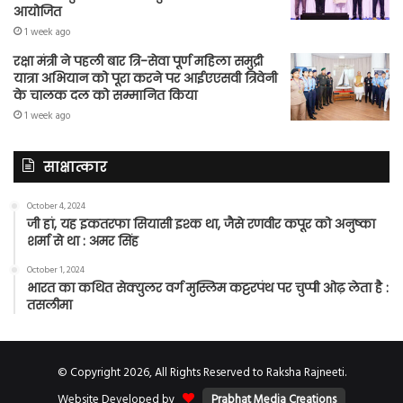
आयोजित
1 week ago
रक्षा मंत्री ने पहली बार त्रि-सेवा पूर्ण महिला समुद्री
यात्रा अभियान को पूरा करने पर आईएएसवी त्रिवेनी
के चालक दल को सम्मानित किया
1 week ago
साक्षात्कार
October 4, 2024
जी हां, यह इकतरफा सियासी इश्क था, जैसे रणवीर कपूर को अनुष्का
शर्मा से था : अमर सिंह
October 1, 2024
भारत का कथित सेक्युलर वर्ग मुस्लिम कट्टरपंथ पर चुप्पी ओढ़ लेता है :
तसलीमा
© Copyright 2026, All Rights Reserved to Raksha Rajneeti.
Website Developed by
Prabhat Media Creations