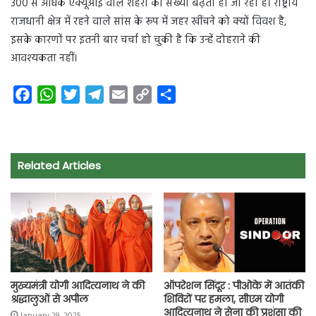
300 से अधिक एक्यूआइ वाले शहरों की संख्या बढ़ती ही जा रही है। राष्ट्रीय
राजधानी क्षेत्र में रहने वाले सांस के रूप में जहर खींचने को क्यों विवश है,
इसके कारणों पर इतनी बार चर्चा हो चुकी है कि उन्हें दोहराने की
आवश्यकता नहीं।
F
W
T
T
E
C
S
a
h
w
e
m
o
h
c
a
i
l
a
p
a
e
t
t
e
i
y
r
Related Articles
b
s
t
g
l
L
e
o
A
e
r
i
o
p
r
a
n
k
p
m
k
मुख्यमंत्री योगी आदित्यनाथ ने की
ऑपरेशन सिंदूर : पीओके में आतंकी
श्रद्धालुओं से अपील
शिविरों पर हमला, सीएम योगी
आदित्यनाथ ने सेना की प्रशंसा की