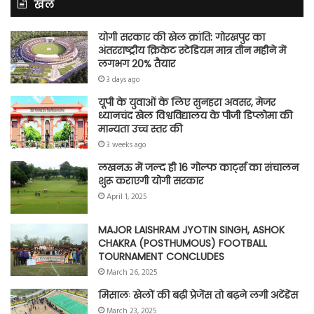
खेल
योगी सरकार की खेल क्रांति: गोरखपुर का
अंतरराष्ट्रीय क्रिकेट स्टेडियम मात्र तीन महीने में
लगभग 20% तैयार
3 days ago
यूपी के युवाओं के लिए सुनहरा अवसर, मेजर
ध्यानचंद खेल विश्वविद्यालय के पीजी डिप्लोमा की
मान्यता उच्च स्तर की
3 weeks ago
लखनऊ में जल्द ही 16 गोल्फ कार्ट्स का संचालन
शुरू कराएगी योगी सरकार
April 1, 2025
MAJOR LAISHRAM JYOTIN SINGH, ASHOK
CHAKRA (POSTHUMOUS) FOOTBALL
TOURNAMENT CONCLUDES
March 26, 2025
मिसालः खेलों की बढ़ी प्रेजेंस तो बढ़ने लगी अटेंडेंस
March 23, 2025