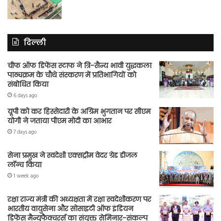
दिल्ली
चीफ ऑफ डिफेंस स्टाफ ने त्रि-सैन्य भावी युद्धकला
पाठ्यक्रम के चौथे संस्करण में प्रतिभागियों को
संबोधित किया
6 days ago
यूपी को कर हिस्सेदारी के अग्रिम भुगतान पर सीएम
योगी ने जताया पीएम मोदी का आभार
7 days ago
सेना प्रमुख ने स्वदेशी एक्सट्रीम वेदर ग्रेड डीजल
लॉन्च किया
1 week ago
रक्षा राज्य मंत्री की अध्यक्षता में रक्षा स्वदेशीकरण पर
भारतीय वायुसेना और सोसाइटी ऑफ इंडियन
डिफेंस मैन्युफैक्चरर्स का संयुक्त सेमिनार-संकल्प