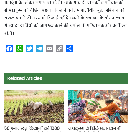
महाकुंभ के स्टीकर लगाए जा रहे हैं। इसके साथ ही चालकों व परिचालकों
से महाकुम्भ को वैश्विक पहचान दिलाने के लिए पॉलीथीन मुक्त अभियान को
सफल बनाने की शपथ भी दिलाई गई है । बसों के संचालन के दौरान ज्यादा
से ज्यादा यात्रियों को जागरूक करने की अपील भी परिचालक और कर्मी कर
रहे हैं।
F
W
T
T
E
C
S
a
h
w
e
m
o
h
c
a
i
l
a
p
a
e
t
t
e
i
y
r
Related Articles
b
s
t
g
l
L
e
o
A
e
r
i
o
p
r
a
n
k
p
m
k
50 हजार लघु किसानों को 1000
महाकुम्भ से खिले प्रयागराज में