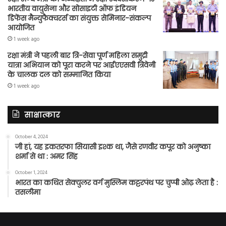
भारतीय वायुसेना और सोसाइटी ऑफ इंडियन
डिफेंस मैन्युफैक्चरर्स का संयुक्त सेमिनार-संकल्प
आयोजित
1 week ago
रक्षा मंत्री ने पहली बार त्रि-सेवा पूर्ण महिला समुद्री
यात्रा अभियान को पूरा करने पर आईएएसवी त्रिवेनी
के चालक दल को सम्मानित किया
1 week ago
साक्षात्कार
October 4, 2024
जी हां, यह इकतरफा सियासी इश्क था, जैसे रणवीर कपूर को अनुष्का
शर्मा से था : अमर सिंह
October 1, 2024
भारत का कथित सेक्युलर वर्ग मुस्लिम कट्टरपंथ पर चुप्पी ओढ़ लेता है :
तसलीमा