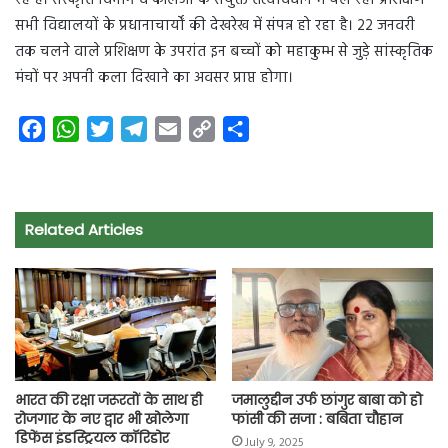
रहे हैं। संस्कृति विभाग व कॉलेजों के संयुक्त तत्वावधान में चल रहा प्रशिक्षण
सभी विद्यालयों के प्रधानाचार्यों की देखरेख में संपन्न हो रहा है। 22 जनवरी
तक चलने वाले प्रशिक्षण के उपरांत इन बच्चों को महाकुम्भ से जुड़े सांस्कृतिक
मंचों पर अपनी कला दिखाने का अवसर प्राप्त होगा।
F
W
T
T
E
C
S
a
h
w
e
m
o
h
c
a
i
l
a
p
a
e
t
t
e
i
y
r
Related Articles
b
s
t
g
l
L
e
o
A
e
r
i
o
p
r
a
n
k
p
m
k
भारत की रक्षा जरूरतों के साथ ही
जमालुद्दीन उर्फ छांगुर बाबा को हो
रोजगार के नए द्वार भी खोलेगा
फांसी की सजा : बबिता चौहान
डिफेंस इंडस्ट्रियल कॉरिडोर
July 9, 2025