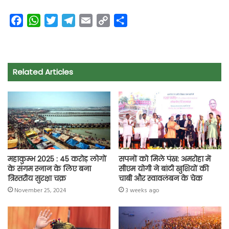
F
W
T
T
E
C
S
a
h
w
e
m
o
h
c
a
i
l
a
p
a
e
t
t
e
i
y
r
Related Articles
b
s
t
g
l
L
e
o
A
e
r
i
o
p
r
a
n
k
p
m
k
महाकुम्भ 2025 : 45 करोड़ लोगों
सपनों को मिले पंख: अमरोहा में
के संगम स्नान के लिए बना
सीएम योगी ने बांटी खुशियों की
त्रिस्तरीय सुरक्षा चक्र
चाबी और स्वावलंबन के चेक
November 25, 2024
3 weeks ago