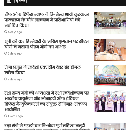
दिल्ली
चीफ ऑफ डिफेंस स्टाफ ने त्रि-सैन्य भावी युद्धकला
पाठ्यक्रम के चौथे संस्करण में प्रतिभागियों को
संबोधित किया
4 days ago
यूपी को कर हिस्सेदारी के अग्रिम भुगतान पर सीएम
योगी ने जताया पीएम मोदी का आभार
5 days ago
सेना प्रमुख ने स्वदेशी एक्सट्रीम वेदर ग्रेड डीजल
लॉन्च किया
7 days ago
रक्षा राज्य मंत्री की अध्यक्षता में रक्षा स्वदेशीकरण पर
भारतीय वायुसेना और सोसाइटी ऑफ इंडियन
डिफेंस मैन्युफैक्चरर्स का संयुक्त सेमिनार-संकल्प
आयोजित
1 week ago
रक्षा मंत्री ने पहली बार त्रि-सेवा पूर्ण महिला समुद्री