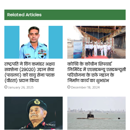
c
a
i
l
a
p
a
e
t
t
e
i
y
r
Related Articles
b
s
t
g
l
L
e
o
A
e
r
i
o
p
r
a
n
k
p
m
k
राष्ट्रपति ने विंग कमांडर अक्षय
कोच्चि के कोचीन शिपयार्ड
सक्सेना (29020) उड़ान सेवा
लिमिटेड में एएसडब्ल्यू एसडब्ल्यूसी
(पायलट) को वायु सेना पदक
परियोजना के छठे जहाज के
(वीरता) प्रदान किया
निर्माण कार्य का शुभारंभ
January 26, 2025
December 18, 2024