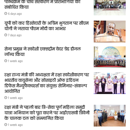
पाठ्यक्रम के चौथे संस्करण में प्रतिभागियों को
संबोधित किया
6 days ago
यूपी को कर हिस्सेदारी के अग्रिम भुगतान पर सीएम
योगी ने जताया पीएम मोदी का आभार
7 days ago
सेना प्रमुख ने स्वदेशी एक्सट्रीम वेदर ग्रेड डीजल
लॉन्च किया
1 week ago
रक्षा राज्य मंत्री की अध्यक्षता में रक्षा स्वदेशीकरण पर
भारतीय वायुसेना और सोसाइटी ऑफ इंडियन
डिफेंस मैन्युफैक्चरर्स का संयुक्त सेमिनार-संकल्प
आयोजित
1 week ago
रक्षा मंत्री ने पहली बार त्रि-सेवा पूर्ण महिला समुद्री
यात्रा अभियान को पूरा करने पर आईएएसवी त्रिवेनी
के चालक दल को सम्मानित किया
1 week ago