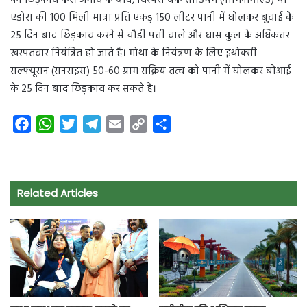
को छिड़काव करें। जमाव के बाद, विस्पैरी बैक सोडियम (नोमिनीगोल्ड) या
एडोरा की 100 मिली मात्रा प्रति एकड़ 150 लीटर पानी में घोलकर बुवाई के
25 दिन बाद छिड़काव करने से चौड़ी पत्ती वाले और घास कुल के अधिकत्तर
खरपतवार नियंत्रित हो जाते हैं। मोथा के नियंत्रण के लिए इथोक्सी
सल्फ्यूरान (सनराइस) 50-60 ग्राम सक्रिय तत्व को पानी में घोलकर बोआई
के 25 दिन बाद छिड़काव कर सकते हैं।
F
W
T
T
E
C
S
a
h
w
e
m
o
h
c
a
i
l
a
p
a
e
t
t
e
i
y
r
Related Articles
b
s
t
g
l
L
e
o
A
e
r
i
o
p
r
a
n
k
p
m
k