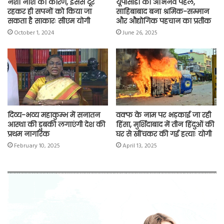
नशा नाश का कारण, इससे दूर
यूपीसीडा की अभिनव पहल,
रहकर ही सपनों को किया जा
साहिबाबाद बना श्रमिक-सम्मान
सकता है साकारः सीएम योगी
और औद्योगिक पहचान का प्रतीक
October 1, 2024
June 26, 2025
दिव्य-भव्य महाकुम्भ में सनातन
वक्फ के नाम पर भड़काई जा रही
आस्था की डुबकी लगाएंगी देश की
हिंसा, मुर्शिदाबाद में तीन हिंदुओं की
प्रथम नागरिक
घर से खींचकर की गई हत्याः योगी
February 10, 2025
April 13, 2025