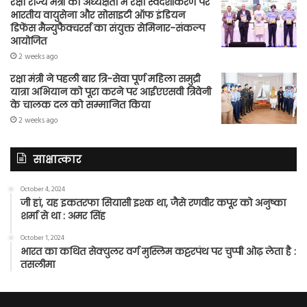
रक्षा राज्य मंत्री की अध्यक्षता में रक्षा स्वदेशीकरण पर
भारतीय वायुसेना और सोसाइटी ऑफ इंडियन
डिफेंस मैन्युफैक्चरर्स का संयुक्त सेमिनार-संकल्प
आयोजित
2 weeks ago
रक्षा मंत्री ने पहली बार त्रि-सेवा पूर्ण महिला समुद्री
यात्रा अभियान को पूरा करने पर आईएएसवी त्रिवेनी
के चालक दल को सम्मानित किया
2 weeks ago
साक्षात्कार
October 4, 2024
जी हां, यह इकतरफा सियासी इश्क था, जैसे रणवीर कपूर को अनुष्का
शर्मा से था : अमर सिंह
October 1, 2024
भारत का कथित सेक्युलर वर्ग मुस्लिम कट्टरपंथ पर चुप्पी ओढ़ लेता है :
तसलीमा