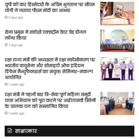
यूपी को कर हिस्सेदारी के अग्रिम भुगतान पर सीएम
योगी ने जताया पीएम मोदी का आभार
5 days ago
सेना प्रमुख ने स्वदेशी एक्सट्रीम वेदर ग्रेड डीजल
लॉन्च किया
7 days ago
रक्षा राज्य मंत्री की अध्यक्षता में रक्षा स्वदेशीकरण पर
भारतीय वायुसेना और सोसाइटी ऑफ इंडियन
डिफेंस मैन्युफैक्चरर्स का संयुक्त सेमिनार-संकल्प
आयोजित
1 week ago
रक्षा मंत्री ने पहली बार त्रि-सेवा पूर्ण महिला समुद्री
यात्रा अभियान को पूरा करने पर आईएएसवी त्रिवेनी
के चालक दल को सम्मानित किया
1 week ago
साक्षात्कार