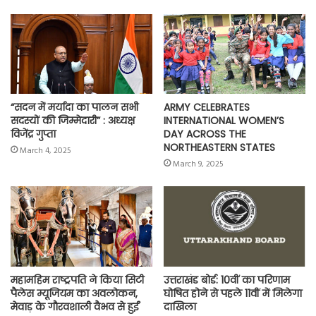
o
A
e
r
i
o
p
r
a
n
k
p
m
k
“सदन में मर्यादा का पालन सभी
ARMY CELEBRATES
सदस्यों की जिम्मेदारी” : अध्यक्ष
INTERNATIONAL WOMEN’S
विजेंद्र गुप्ता
DAY ACROSS THE
NORTHEASTERN STATES
March 4, 2025
March 9, 2025
महामहिम राष्ट्रपति ने किया सिटी
उत्तराखंड बोर्ड: 10वीं का परिणाम
पैलेस म्यूजियम का अवलोकन,
घोषित होने से पहले 11वीं में मिलेगा
मेवाड़ के गौरवशाली वैभव से हुईं
दाखिला