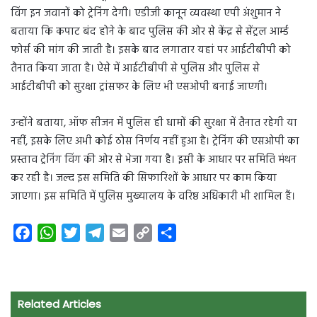
विंग इन जवानों को ट्रेनिंग देगी। एडीजी कानून व्यवस्था एपी अंशुमान ने
बताया कि कपाट बंद होने के बाद पुलिस की ओर से केंद्र से सेंट्रल आर्म्ड
फोर्स की मांग की जाती है। इसके बाद लगातार यहां पर आईटीबीपी को
तैनात किया जाता है। ऐसे में आईटीबीपी से पुलिस और पुलिस से
आईटीबीपी को सुरक्षा ट्रांसफर के लिए भी एसओपी बनाई जाएगी।
उन्होंने बताया, ऑफ सीजन में पुलिस ही धामों की सुरक्षा में तैनात रहेगी या
नहीं, इसके लिए अभी कोई ठोस निर्णय नहीं हुआ है। ट्रेनिंग की एसओपी का
प्रस्ताव ट्रेनिंग विंग की ओर से भेजा गया है। इसी के आधार पर समिति मंथन
कर रही है। जल्द इस समिति की सिफारिशों के आधार पर काम किया
जाएगा। इस समिति में पुलिस मुख्यालय के वरिष्ठ अधिकारी भी शामिल हैं।
F
W
T
T
E
C
S
a
h
w
e
m
o
h
c
a
i
l
a
p
a
e
t
t
e
i
y
r
Related Articles
b
s
t
g
l
L
e