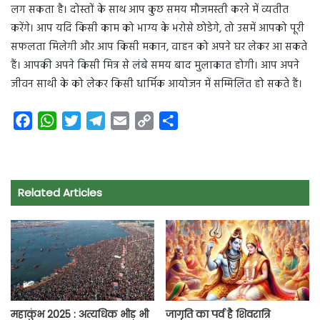
लग सकता है। दोस्तों के साथ आप कुछ समय मौजमस्ती करने में व्यतीत
करेंगे। आप यदि किसी काम को भाग्य के भरोसे छोडेगे, तो उसमें आपको पूरी
सफलता मिलेगी और आप किसी मकान, वाहन को अपने घर लेकर आ सकते
हैं। आपकी अपने किसी मित्र से लंबे समय बाद मुलाकात होगी। आप अपने
जीवन साथी के को लेकर किसी धार्मिक आयोजन में सम्मिलित हो सकते हैं।
F
W
T
T
E
C
S
a
h
w
e
m
o
h
c
a
i
l
a
p
a
e
t
t
e
i
y
r
Related Articles
b
s
t
g
l
L
e
o
A
e
r
i
o
p
r
a
n
k
p
m
k
महाकुंभ 2025 : अत्यधिक भीड़ भी
जागृति का पर्व है शिवरात्रि