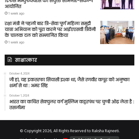
डिफेंस मैन्युफैक्चरर्स का संयुक्त सेमिनार-संकल्प
आयोजित
1 week ago
रक्षा मंत्री ने पहली बार त्रि-सेवा पूर्ण महिला समुद्री
यात्रा अभियान को पूरा करने पर आईएएसवी त्रिवेनी
के चालक दल को सम्मानित किया
1 week ago
साक्षात्कार
October 4, 2024
जी हां, यह इकतरफा सियासी इश्क था, जैसे रणवीर कपूर को अनुष्का
शर्मा से था : अमर सिंह
October 1, 2024
भारत का कथित सेक्युलर वर्ग मुस्लिम कट्टरपंथ पर चुप्पी ओढ़ लेता है :
तसलीमा
© Copyright 2026, All Rights Reserved to Raksha Rajneeti.