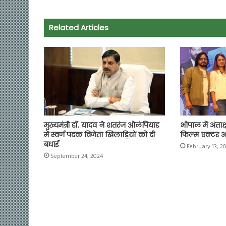
b
s
t
g
l
L
e
o
A
e
r
i
Related Articles
o
p
r
a
n
k
p
m
k
मुख्यमंत्री डॉ. यादव ने शतरंज ओलंपियाड
भोपाल में अंताक
में स्वर्ण पदक विजेता खिलाड़ियों को दी
फिल्म एक्टर अ
बधाई
February 13, 2
September 24, 2024