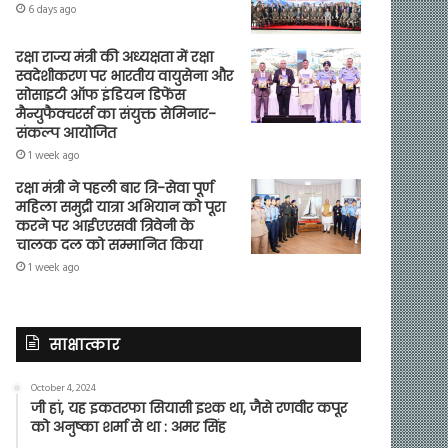
6 days ago
रक्षा राज्य मंत्री की अध्यक्षता में रक्षा
स्वदेशीकरण पर भारतीय वायुसेना और
सोसाइटी ऑफ इंडियन डिफेंस
मैन्युफैक्चरर्स का संयुक्त सेमिनार-
संकल्प आयोजित
1 week ago
रक्षा मंत्री ने पहली बार त्रि-सेवा पूर्ण
महिला समुद्री यात्रा अभियान को पूरा
करने पर आईएएसवी त्रिवेनी के
चालक दल को सम्मानित किया
1 week ago
साक्षात्कार
October 4, 2024
जी हां, यह इकतरफा सियासी इश्क था, जैसे रणवीर कपूर
को अनुष्का शर्मा से था : अमर सिंह