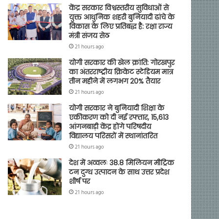
केंद्र सरकार विश्वस्तरीय सुविधाओं से
युक्त आधुनिक शहरी बुनियादी ढांचे के
विकास के लिए प्रतिबद्ध है: रक्षा राज्य
मंत्री संजय सेठ
21 hours ago
योगी सरकार की खेल क्रांति: गोरखपुर
का अंतरराष्ट्रीय क्रिकेट स्टेडियम मात्र
तीन महीने में लगभग 20% तैयार
21 hours ago
योगी सरकार ने बुनियादी शिक्षा के
एकीकरण को दी नई रफ्तार, 15,613
आंगनबाड़ी केंद्र होंगे परिषदीय
विद्यालय परिसरों में स्थानांतरित
21 hours ago
देश में अव्वलः 38.8 मिलियन मीट्रिक
टन दुग्ध उत्पादन के साथ उत्तर प्रदेश
शीर्ष पर
21 hours ago