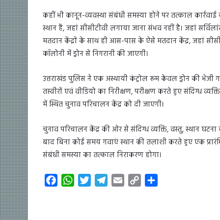
कहीं भी कानून-व्यवस्था संबंधी समस्या होने पर तत्काल कार्रवा
स्थान हैं, जहां सीसीटीवी लगाया जाना संभव नहीं है। जहां सर्विलांस एव
मतदान केंद्रों के साथ ही आस-पास के ऐसे मतदान केंद्र, जहां सी
कॉलोनी में ड्रोन से निगरानी की जाएगी।
उत्तराखंड पुलिस ने एक अस्थायी कंट्रोल रूम केवल ड्रोन की भेजी
तस्वीरों एवं वीडियो का निरीक्षण, परीक्षण करते हुए संदिग्ध व्यक्त
में स्थित चुनाव परिचालन केंद्र को दी जाएगी।
चुनाव परिचालन केंद्र की ओर से संदिग्ध व्यक्ति, वस्तु, स्थान 
बाद बिना कोई समय गवाएं स्थान की तलाशी करते हुए एक प्रारंभिक
संबंधी समस्या का तत्काल निराकरण होगा।
F
W
T
T
E
C
S
a
h
w
e
m
o
h
c
a
i
l
a
p
a
e
t
t
e
i
y
r