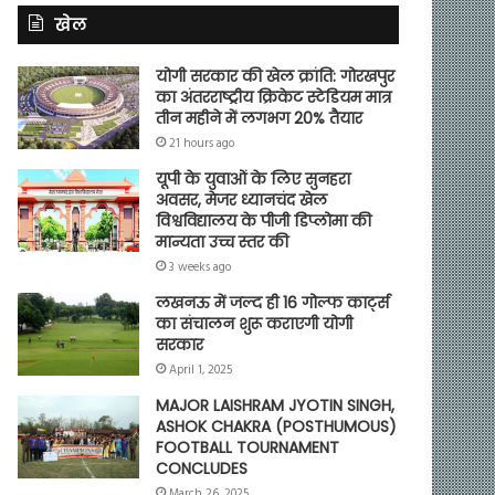
खेल
योगी सरकार की खेल क्रांति: गोरखपुर
का अंतरराष्ट्रीय क्रिकेट स्टेडियम मात्र
तीन महीने में लगभग 20% तैयार
21 hours ago
यूपी के युवाओं के लिए सुनहरा
अवसर, मेजर ध्यानचंद खेल
विश्वविद्यालय के पीजी डिप्लोमा की
मान्यता उच्च स्तर की
3 weeks ago
लखनऊ में जल्द ही 16 गोल्फ कार्ट्स
का संचालन शुरू कराएगी योगी
सरकार
April 1, 2025
MAJOR LAISHRAM JYOTIN SINGH,
ASHOK CHAKRA (POSTHUMOUS)
FOOTBALL TOURNAMENT
CONCLUDES
March 26, 2025