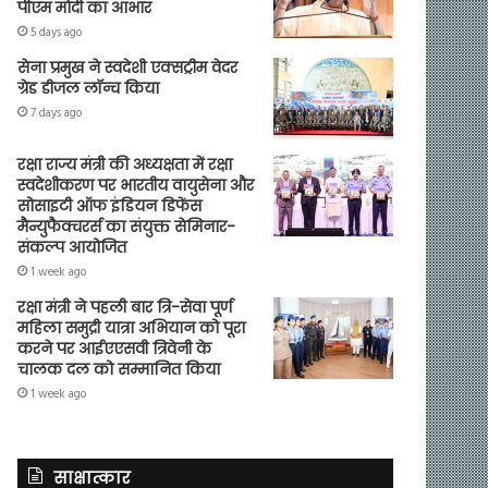
पीएम मोदी का आभार
5 days ago
सेना प्रमुख ने स्वदेशी एक्सट्रीम वेदर
ग्रेड डीजल लॉन्च किया
7 days ago
रक्षा राज्य मंत्री की अध्यक्षता में रक्षा
स्वदेशीकरण पर भारतीय वायुसेना और
सोसाइटी ऑफ इंडियन डिफेंस
मैन्युफैक्चरर्स का संयुक्त सेमिनार-
संकल्प आयोजित
1 week ago
रक्षा मंत्री ने पहली बार त्रि-सेवा पूर्ण
महिला समुद्री यात्रा अभियान को पूरा
करने पर आईएएसवी त्रिवेनी के
चालक दल को सम्मानित किया
1 week ago
साक्षात्कार