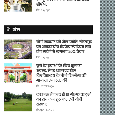
शीर्ष पर
1 day ago
खेल
योगी सरकार की खेल क्रांति: गोरखपुर
का अंतरराष्ट्रीय क्रिकेट स्टेडियम मात्र
तीन महीने में लगभग 20% तैयार
1 day ago
यूपी के युवाओं के लिए सुनहरा
अवसर, मेजर ध्यानचंद खेल
विश्वविद्यालय के पीजी डिप्लोमा की
मान्यता उच्च स्तर की
3 weeks ago
लखनऊ में जल्द ही 16 गोल्फ कार्ट्स
का संचालन शुरू कराएगी योगी
सरकार
April 1, 2025