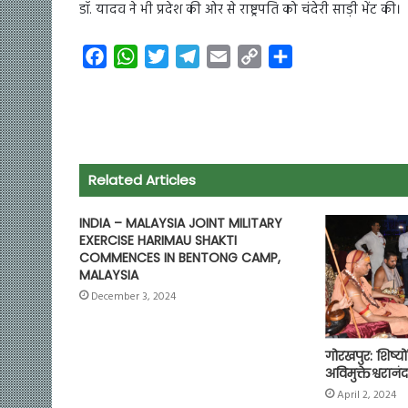
डॉ. यादव ने भी प्रदेश की ओर से राष्ट्रपति को चंदेरी साड़ी भेंट की।
F
W
T
T
E
C
S
a
h
w
e
m
o
h
c
a
i
l
a
p
a
e
t
t
e
i
y
r
b
s
t
g
l
L
e
o
A
e
r
i
Related Articles
o
p
r
a
n
k
p
m
k
INDIA – MALAYSIA JOINT MILITARY
EXERCISE HARIMAU SHAKTI
COMMENCES IN BENTONG CAMP,
MALAYSIA
December 3, 2024
गोरखपुर: शिष्यो
अविमुक्तेश्वरानंद
April 2, 2024