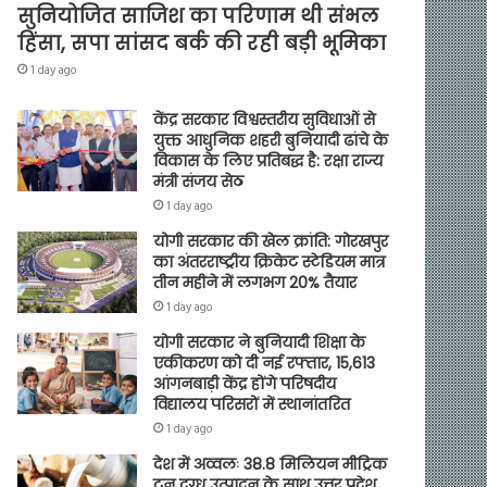
सुनियोजित साजिश का परिणाम थी संभल
हिंसा, सपा सांसद बर्क की रही बड़ी भूमिका
1 day ago
केंद्र सरकार विश्वस्तरीय सुविधाओं से
युक्त आधुनिक शहरी बुनियादी ढांचे के
विकास के लिए प्रतिबद्ध है: रक्षा राज्य
मंत्री संजय सेठ
1 day ago
योगी सरकार की खेल क्रांति: गोरखपुर
का अंतरराष्ट्रीय क्रिकेट स्टेडियम मात्र
तीन महीने में लगभग 20% तैयार
1 day ago
योगी सरकार ने बुनियादी शिक्षा के
एकीकरण को दी नई रफ्तार, 15,613
आंगनबाड़ी केंद्र होंगे परिषदीय
विद्यालय परिसरों में स्थानांतरित
1 day ago
देश में अव्वलः 38.8 मिलियन मीट्रिक
टन दुग्ध उत्पादन के साथ उत्तर प्रदेश