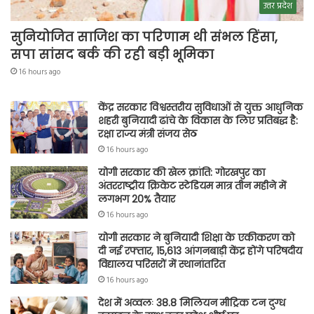
उत्तर प्रदेश
सुनियोजित साजिश का परिणाम थी संभल हिंसा,
सपा सांसद बर्क की रही बड़ी भूमिका
16 hours ago
केंद्र सरकार विश्वस्तरीय सुविधाओं से युक्त आधुनिक
शहरी बुनियादी ढांचे के विकास के लिए प्रतिबद्ध है:
रक्षा राज्य मंत्री संजय सेठ
16 hours ago
योगी सरकार की खेल क्रांति: गोरखपुर का
अंतरराष्ट्रीय क्रिकेट स्टेडियम मात्र तीन महीने में
लगभग 20% तैयार
16 hours ago
योगी सरकार ने बुनियादी शिक्षा के एकीकरण को
दी नई रफ्तार, 15,613 आंगनबाड़ी केंद्र होंगे परिषदीय
विद्यालय परिसरों में स्थानांतरित
16 hours ago
देश में अव्वलः 38.8 मिलियन मीट्रिक टन दुग्ध