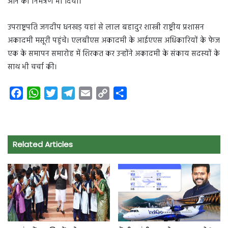
आने का निमंत्रण भी दिया।
उपराष्ट्रपति जगदीप धनखड़ यहां से लाल बहादुर शास्त्री राष्ट्रीय प्रशासन
अकादमी मसूरी पहुंचे। एलबीएस अकादमी के आईएएस अधिकारियों के फेज
एक के समापन समारोह में शिरकत कर उन्होंने अकादमी के संकाय सदस्यों के
साथ भी चर्चा की।
F
W
T
T
E
C
S
a
h
w
e
m
o
h
c
a
i
l
a
p
a
e
t
t
e
i
y
r
Related Articles
b
s
t
g
l
L
e
o
A
e
r
i
o
p
r
a
n
k
p
m
k