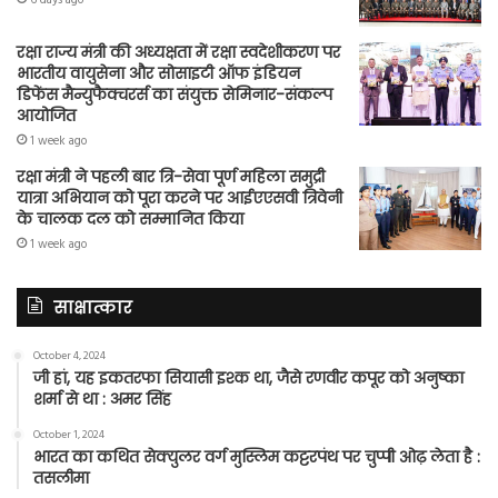
6 days ago
रक्षा राज्य मंत्री की अध्यक्षता में रक्षा स्वदेशीकरण पर
भारतीय वायुसेना और सोसाइटी ऑफ इंडियन
डिफेंस मैन्युफैक्चरर्स का संयुक्त सेमिनार-संकल्प
आयोजित
1 week ago
रक्षा मंत्री ने पहली बार त्रि-सेवा पूर्ण महिला समुद्री
यात्रा अभियान को पूरा करने पर आईएएसवी त्रिवेनी
के चालक दल को सम्मानित किया
1 week ago
साक्षात्कार
October 4, 2024
जी हां, यह इकतरफा सियासी इश्क था, जैसे रणवीर कपूर को अनुष्का
शर्मा से था : अमर सिंह
October 1, 2024
भारत का कथित सेक्युलर वर्ग मुस्लिम कट्टरपंथ पर चुप्पी ओढ़ लेता है :
तसलीमा