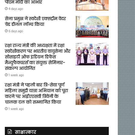
पीएम मोदी का आभार
4 days ago
सेना प्रमुख ने स्वदेशी एक्सट्रीम वेदर
ग्रेड डीजल लॉन्च किया
6 days ago
रक्षा राज्य मंत्री की अध्यक्षता में रक्षा
स्वदेशीकरण पर भारतीय वायुसेना और
सोसाइटी ऑफ इंडियन डिफेंस
मैन्युफैक्चरर्स का संयुक्त सेमिनार-
संकल्प आयोजित
1 week ago
रक्षा मंत्री ने पहली बार त्रि-सेवा पूर्ण
महिला समुद्री यात्रा अभियान को पूरा
करने पर आईएएसवी त्रिवेनी के
चालक दल को सम्मानित किया
1 week ago
साक्षात्कार