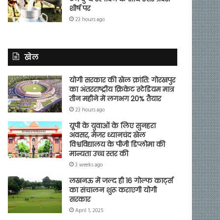
शीर्ष पर
23 hours ago
खेल
योगी सरकार की खेल क्रांति: गोरखपुर
का अंतरराष्ट्रीय क्रिकेट स्टेडियम मात्र
तीन महीने में लगभग 20% तैयार
23 hours ago
यूपी के युवाओं के लिए सुनहरा
अवसर, मेजर ध्यानचंद खेल
विश्वविद्यालय के पीजी डिप्लोमा की
मान्यता उच्च स्तर की
3 weeks ago
लखनऊ में जल्द ही 16 गोल्फ कार्ट्स
का संचालन शुरू कराएगी योगी
सरकार
April 1, 2025