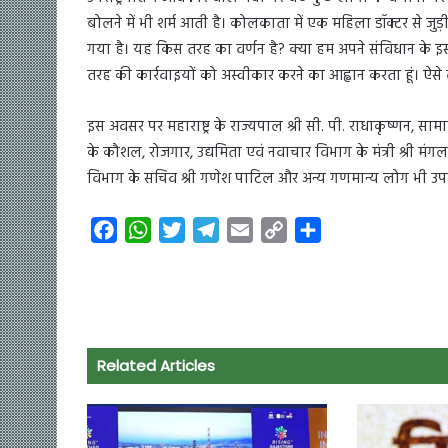
बोलने में भी शर्म आती है। कोलकाता में एक महिला डॉक्टर से जुड
गया है। यह किस तरह का वर्णन है? क्या हम अपने संविधान के इस
तरह की कार्रवाइयों को अस्वीकार करने का आह्वान करता हूं। ऐसे 
इस अवसर पर महाराष्ट्र के राज्यपाल श्री सी. पी. राधाकृष्णन, साम
के कौशल, रोजगार, उद्यमिता एवं नवाचार विभाग के मंत्री श्री मंगल
विभाग के सचिव श्री गणेश पाटिल और अन्य गणमान्य लोग भी उपस
F
W
T
T
E
C
S
a
h
w
e
m
o
h
c
a
i
l
a
p
a
e
t
t
e
i
y
r
b
s
t
g
l
L
e
o
A
e
r
i
Related Articles
o
p
r
a
n
k
p
m
k