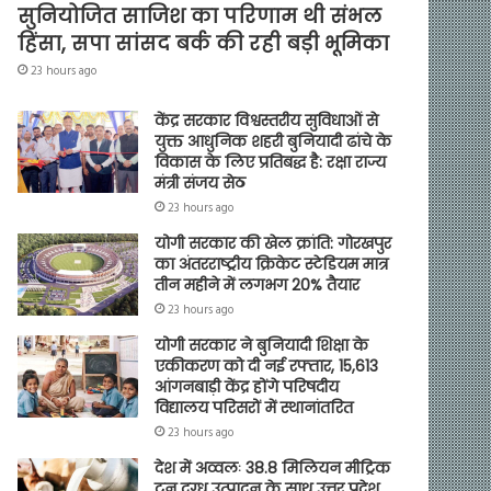
सुनियोजित साजिश का परिणाम थी संभल
हिंसा, सपा सांसद बर्क की रही बड़ी भूमिका
23 hours ago
केंद्र सरकार विश्वस्तरीय सुविधाओं से
युक्त आधुनिक शहरी बुनियादी ढांचे के
विकास के लिए प्रतिबद्ध है: रक्षा राज्य
मंत्री संजय सेठ
23 hours ago
योगी सरकार की खेल क्रांति: गोरखपुर
का अंतरराष्ट्रीय क्रिकेट स्टेडियम मात्र
तीन महीने में लगभग 20% तैयार
23 hours ago
योगी सरकार ने बुनियादी शिक्षा के
एकीकरण को दी नई रफ्तार, 15,613
आंगनबाड़ी केंद्र होंगे परिषदीय
विद्यालय परिसरों में स्थानांतरित
23 hours ago
देश में अव्वलः 38.8 मिलियन मीट्रिक
टन दुग्ध उत्पादन के साथ उत्तर प्रदेश