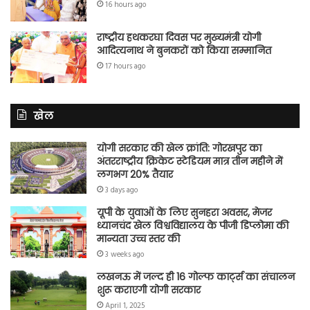
16 hours ago
राष्ट्रीय हथकरघा दिवस पर मुख्यमंत्री योगी
आदित्यनाथ ने बुनकरों को किया सम्मानित
17 hours ago
खेल
योगी सरकार की खेल क्रांति: गोरखपुर का
अंतरराष्ट्रीय क्रिकेट स्टेडियम मात्र तीन महीने में
लगभग 20% तैयार
3 days ago
यूपी के युवाओं के लिए सुनहरा अवसर, मेजर
ध्यानचंद खेल विश्वविद्यालय के पीजी डिप्लोमा की
मान्यता उच्च स्तर की
3 weeks ago
लखनऊ में जल्द ही 16 गोल्फ कार्ट्स का संचालन
शुरू कराएगी योगी सरकार
April 1, 2025