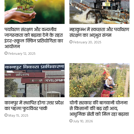
k
p
m
k
पर्यावरण संरक्षण और वन्यजीव
महाकुम्भ में स्वच्छता और पर्यावरण
जागरूकता को बढ़ावा देने के तहत
संरक्षण का अद्भुत संगम
इंटर-स्कूल क्विज प्रतियोगिता का
February 20, 2025
आयोजन
February 12, 2025
कानपुर में स्थापित होगा उत्तर प्रदेश
योगी सरकार की बागवानी योजना
का पहला फुटवियर पार्क
से किसानों की बढ़ रही आय,
आधुनिक खेती को मिल रहा बढ़ावा
May 15, 2025
July 10, 2026