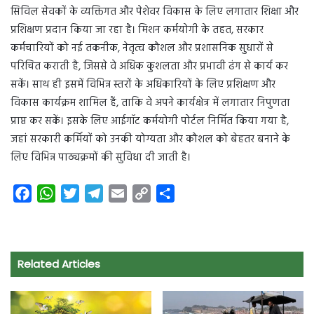
सिविल सेवकों के व्यक्तिगत और पेशेवर विकास के लिए लगातार शिक्षा और
प्रशिक्षण प्रदान किया जा रहा है। मिशन कर्मयोगी के तहत, सरकार
कर्मचारियों को नई तकनीक, नेतृत्व कौशल और प्रशासनिक सुधारों से
परिचित कराती है, जिससे वे अधिक कुशलता और प्रभावी ढंग से कार्य कर
सकें। साथ ही इसमें विभिन्न स्तरों के अधिकारियों के लिए प्रशिक्षण और
विकास कार्यक्रम शामिल हैं, ताकि वे अपने कार्यक्षेत्र में लगातार निपुणता
प्राप्त कर सकें। इसके लिए आईगॉट कर्मयोगी पोर्टल निर्मित किया गया है,
जहां सरकारी कर्मियों को उनकी योग्यता और कौशल को बेहतर बनाने के
लिए विभिन्न पाठ्यक्रमों की सुविधा दी जाती है।
F
W
T
T
E
C
S
a
h
w
e
m
o
h
c
a
i
l
a
p
a
e
t
t
e
i
y
r
Related Articles
b
s
t
g
l
L
e
o
A
e
r
i
o
p
r
a
n