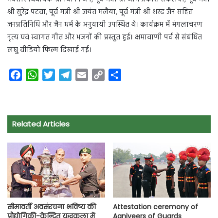
श्री सुरेंद्र पटवा, पूर्व मंत्री श्री जयंत मलैया, पूर्व मंत्री श्री शरद जैन सहित
जनप्रतिनिधि और जैन धर्म के अनुयायी उपस्थित थे। कार्यक्रम में मंगलाचरण
नृत्य एवं स्वागत गीत और भजनों की प्रस्तुत हुई। क्षमावाणी पर्व से संबंधित
लघु वीडियो फिल्म दिखाई गई।
F
W
T
T
E
C
S
a
h
w
e
m
o
h
c
a
i
l
a
p
a
e
t
t
e
i
y
r
Related Articles
b
s
t
g
l
L
e
o
A
e
r
i
o
p
r
a
n
k
p
m
k
सीमावर्ती अवसंरचना भविष्य की
Attestation ceremony of
प्रौद्योगिकी-केन्द्रित युद्धकला में
Agniveers of Guards