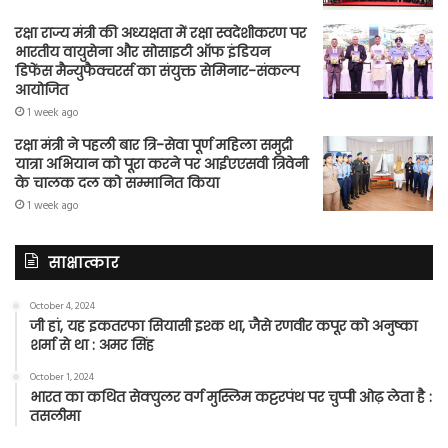
रक्षा राज्य मंत्री की अध्यक्षता में रक्षा स्वदेशीकरण पर
भारतीय वायुसेना और सोसाइटी ऑफ इंडियन
डिफेंस मैन्युफैक्चरर्स का संयुक्त सेमिनार-संकल्प
आयोजित
1 week ago
रक्षा मंत्री ने पहली बार त्रि-सेवा पूर्ण महिला समुद्री
यात्रा अभियान को पूरा करने पर आईएएसवी त्रिवेनी
के चालक दल को सम्मानित किया
1 week ago
साक्षात्कार
October 4, 2024
जी हां, यह इकतरफा सियासी इश्क था, जैसे रणवीर कपूर को अनुष्का
शर्मा से था : अमर सिंह
October 1, 2024
भारत का कथित सेक्युलर वर्ग मुस्लिम कट्टरपंथ पर चुप्पी ओढ़ लेता है :
तसलीमा