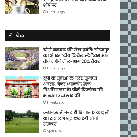
शीर्ष पर
13 hours ago
खेल
योगी सरकार की खेल क्रांति: गोरखपुर
का अंतरराष्ट्रीय क्रिकेट स्टेडियम मात्र
तीन महीने में लगभग 20% तैयार
13 hours ago
यूपी के युवाओं के लिए सुनहरा
अवसर, मेजर ध्यानचंद खेल
विश्वविद्यालय के पीजी डिप्लोमा की
मान्यता उच्च स्तर की
3 weeks ago
लखनऊ में जल्द ही 16 गोल्फ कार्ट्स
का संचालन शुरू कराएगी योगी
सरकार
April 1, 2025