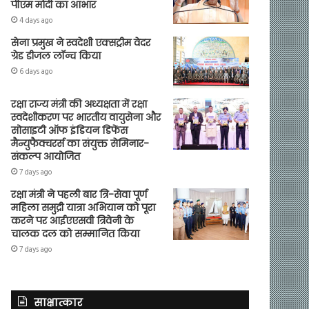
पीएम मोदी का आभार
4 days ago
सेना प्रमुख ने स्वदेशी एक्सट्रीम वेदर
ग्रेड डीजल लॉन्च किया
6 days ago
रक्षा राज्य मंत्री की अध्यक्षता में रक्षा
स्वदेशीकरण पर भारतीय वायुसेना और
सोसाइटी ऑफ इंडियन डिफेंस
मैन्युफैक्चरर्स का संयुक्त सेमिनार-
संकल्प आयोजित
7 days ago
रक्षा मंत्री ने पहली बार त्रि-सेवा पूर्ण
महिला समुद्री यात्रा अभियान को पूरा
करने पर आईएएसवी त्रिवेनी के
चालक दल को सम्मानित किया
7 days ago
साक्षात्कार