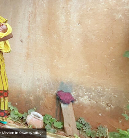
an Mission in Swampy village