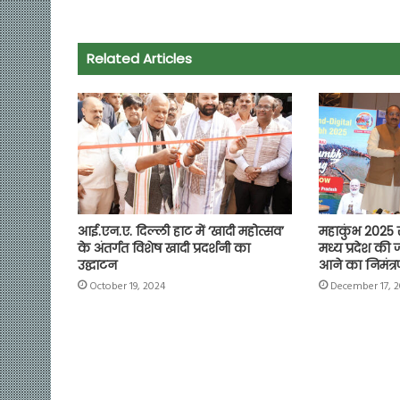
e
t
t
e
i
y
r
b
s
t
g
l
L
e
o
A
e
r
i
Related Articles
o
p
r
a
n
k
p
m
k
आई.एन.ए. दिल्ली हाट में ‘खादी महोत्सव’
महाकुंभ 2025 रो
के अंतर्गत विशेष खादी प्रदर्शनी का
मध्य प्रदेश की 
उद्घाटन
आने का निमंत्
October 19, 2024
December 17, 