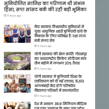
सुनियोजित साजिश का परिणाम थी संभल
हिंसा, सपा सांसद बर्क की रही बड़ी भूमिका
13 hours ago
केंद्र सरकार विश्वस्तरीय सुविधाओं से
युक्त आधुनिक शहरी बुनियादी ढांचे के
विकास के लिए प्रतिबद्ध है: रक्षा राज्य
मंत्री संजय सेठ
13 hours ago
योगी सरकार की खेल क्रांति: गोरखपुर
का अंतरराष्ट्रीय क्रिकेट स्टेडियम मात्र
तीन महीने में लगभग 20% तैयार
13 hours ago
योगी सरकार ने बुनियादी शिक्षा के
एकीकरण को दी नई रफ्तार, 15,613
आंगनबाड़ी केंद्र होंगे परिषदीय
विद्यालय परिसरों में स्थानांतरित
13 hours ago
देश में अव्वलः 38.8 मिलियन मीट्रिक
टन दुग्ध उत्पादन के साथ उत्तर प्रदेश