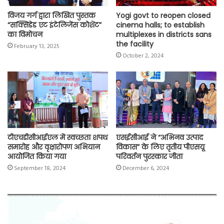
विजय गर्ग द्वारा लिखित पुस्तक
Yogi govt to reopen closed
“सक्सिडेड एट इंटेलिजेंस कोशेंट”
cinema halls; to establish
का विमोचन
multiplexes in districts sans
the facility
February 13, 2025
October 2, 2024
टीएचडीसीआईएल में स्वच्छता शपथ
एसईसीआई ने “अभिनव उत्पाद
समारोह और वृक्षारोपण अभियान
विकास” के लिए तृतीय पीएसयू
आयोजित किया गया
परिवर्तन पुरस्कार जीता
September 18, 2024
December 6, 2024