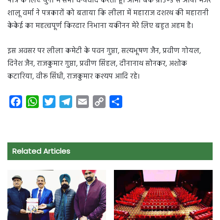
पात्र के लिए चुना मैं सभी धन्यवाद करता हूँ। आर्मी बेक ग्राउण्ड से आयी मेजर
शालू वर्मा ने पत्रकारों को बताया कि लीला में महाराज दशरथ की महारानी
केकेई का महत्वपूर्ण किरदार निभाना यकीनन मेरे लिए बहुत अहम है।
इस अवसर पर लीला कमेटी के पवन गुप्ता, सत्यभूषण जैन, प्रवीण गोयल,
दिनेश जैन, राजकुमार गुप्ता, प्रवीण सिंहल, दीनानाथ सोनकर, अशोक
कटारिया, वीरू सिंधी, राजकुमार कश्यप आदि रहे।
F
W
T
T
E
C
S
a
h
w
e
m
o
h
c
a
i
l
a
p
a
e
t
t
e
i
y
r
Related Articles
b
s
t
g
l
L
e
o
A
e
r
i
o
p
r
a
n
k
p
m
k