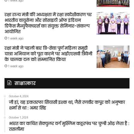
1 week ago
रक्षा राज्य मंत्री की अध्यक्षता में रक्षा स्वदेशीकरण पर
भारतीय वायुसेना और सोसाइटी ऑफ इंडियन
डिफेंस मैन्युफैक्चरर्स का संयुक्त सेमिनार-संकल्प
आयोजित
1 week ago
रक्षा मंत्री ने पहली बार त्रि-सेवा पूर्ण महिला समुद्री
यात्रा अभियान को पूरा करने पर आईएएसवी त्रिवेनी
के चालक दल को सम्मानित किया
1 week ago
साक्षात्कार
October 4, 2024
जी हां, यह इकतरफा सियासी इश्क था, जैसे रणवीर कपूर को अनुष्का
शर्मा से था : अमर सिंह
October 1, 2024
भारत का कथित सेक्युलर वर्ग मुस्लिम कट्टरपंथ पर चुप्पी ओढ़ लेता है :
तसलीमा