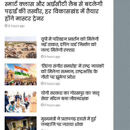
स्मार्ट क्लास और आईसीटी लैब से बदलेगी
पढ़ाई की तस्वीर, हर विकासखंड में तैयार
होंगे मास्टर ट्रेनर
8 hours ago
यूपी में परिवहन प्रवर्तन को मिलेगी
नई ताकत, डंपिंग यार्ड निर्माण को
जल्द मिलेगी रफ्तार
9 hours ago
‘तिरंगा संगीत समारोह’ में राष्ट्र नायकों
को मिलेगा सम्मान, राष्ट्रभक्ति के
गीतों पर झूमेगा प्रदेश
9 hours ago
योगी सरकार का गोरखपुर का ‘मातृ
सेवा’ मॉडल बना जीवनरक्षक
9 hours ago
मुख्यमंत्री ने प्रतापगढ़ हादसे में हुई
जनहानि पर जताया शोक