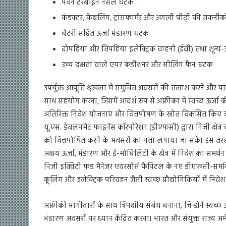
पवन टरबाइन नैसेल घटक
कंडक्टर, केबलिंग, ट्रांसफार्मर और अगली पीढ़ी की तकनी
बैटरी सहित ऊर्जा भंडारण घटक
दोपहिया और तिपहिया इलेक्ट्रिक वाहनों (ईवी) तथा शून्य-
उच्च दक्षता वाले एयर कंडीशनर और सीलिंग फैन घटक
उपर्युक्त आपूर्ति श्रृंखला में समुचित अवसरों की तलाश करने और प
साथ सहयोग करना, जिसमें आदर्श रूप से अफ्रीका में स्वच्छ ऊर्जा
अतिरिक्त निवेश योजनाएं और वित्तपोषण के स्रोत विकसित किए जा सक
यू.एस. डेवलपमेंट फाइनेंस कॉरपोरेशन (डीएफसी) द्वारा निजी क्षेत
को वित्तपोषित करने के अवसरों का पता लगाया जा सके। इस तरह के न
अक्षय ऊर्जा, भंडारण और ई-मोबिलिटी के क्षेत्र में निवेश का सम
निजी इक्विटी फंड मैनेजर एवरसोर्स कैपिटल के नए डीएफसी-समर्
कूलिंग और इलेक्ट्रिक परिवहन जैसी स्वच्छ प्रौद्योगिकियों में निवे
अफ्रीकी भागीदारों के साथ त्रिपक्षीय संबंध बनाना, जिन्होंने स्वच
भंडारण अवसरों पर ध्यान केंद्रित करना। भारत और संयुक्त राज्य अ