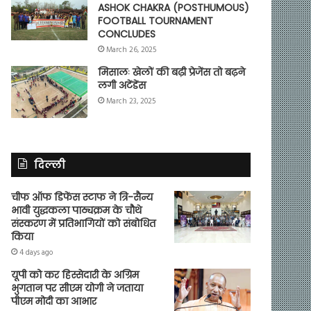
ASHOK CHAKRA (POSTHUMOUS)
FOOTBALL TOURNAMENT
CONCLUDES
March 26, 2025
मिसालः खेलों की बढ़ी प्रेजेंस तो बढ़ने
लगी अटेंडेंस
March 23, 2025
दिल्ली
चीफ ऑफ डिफेंस स्टाफ ने त्रि-सैन्य
भावी युद्धकला पाठ्यक्रम के चौथे
संस्करण में प्रतिभागियों को संबोधित
किया
4 days ago
यूपी को कर हिस्सेदारी के अग्रिम
भुगतान पर सीएम योगी ने जताया
पीएम मोदी का आभार