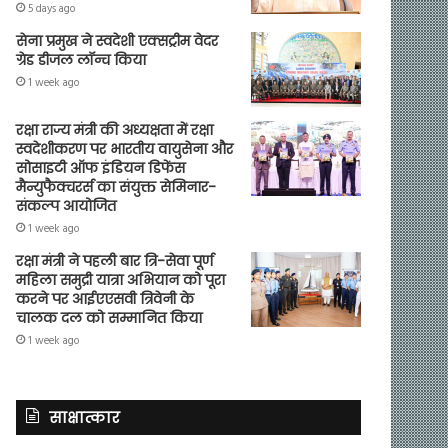
5 days ago
सेना प्रमुख ने स्वदेशी एक्सट्रीम वेदर
ग्रेड डीजल लॉन्च किया
1 week ago
रक्षा राज्य मंत्री की अध्यक्षता में रक्षा
स्वदेशीकरण पर भारतीय वायुसेना और
सोसाइटी ऑफ इंडियन डिफेंस
मैन्युफैक्चरर्स का संयुक्त सेमिनार-
संकल्प आयोजित
1 week ago
रक्षा मंत्री ने पहली बार त्रि-सेवा पूर्ण
महिला समुद्री यात्रा अभियान को पूरा
करने पर आईएएसवी त्रिवेनी के
चालक दल को सम्मानित किया
1 week ago
साक्षात्कार