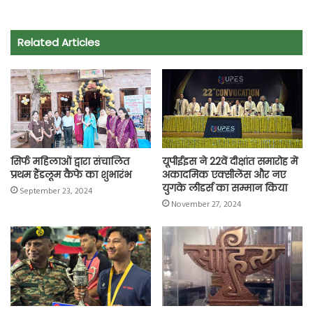
c
a
i
l
a
p
a
e
t
t
e
i
y
r
Related Articles
b
s
t
g
l
L
e
o
A
e
r
i
o
p
r
a
n
k
p
m
k
सिर्फ महिलाओं द्वारा संचालित
यूपीईइस ने 22वें दीक्षांत समारोह में
प्रथम हैंडलूम कैफे का शुभारंभ
अकादमिक एक्सीलेंस और नए
युगके लीडर्स का सम्मान किया
September 23, 2024
November 27, 2024