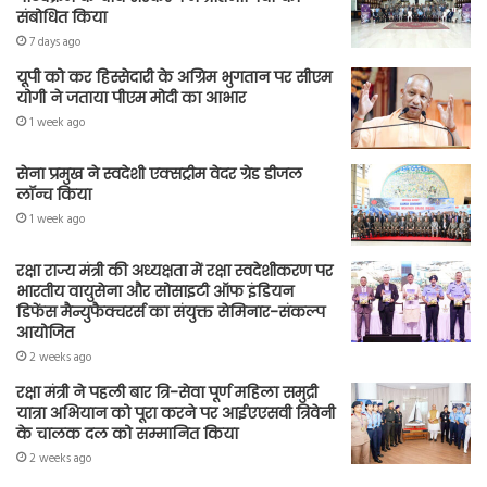
संबोधित किया
7 days ago
यूपी को कर हिस्सेदारी के अग्रिम भुगतान पर सीएम
योगी ने जताया पीएम मोदी का आभार
1 week ago
सेना प्रमुख ने स्वदेशी एक्सट्रीम वेदर ग्रेड डीजल
लॉन्च किया
1 week ago
रक्षा राज्य मंत्री की अध्यक्षता में रक्षा स्वदेशीकरण पर
भारतीय वायुसेना और सोसाइटी ऑफ इंडियन
डिफेंस मैन्युफैक्चरर्स का संयुक्त सेमिनार-संकल्प
आयोजित
2 weeks ago
रक्षा मंत्री ने पहली बार त्रि-सेवा पूर्ण महिला समुद्री
यात्रा अभियान को पूरा करने पर आईएएसवी त्रिवेनी
के चालक दल को सम्मानित किया
2 weeks ago