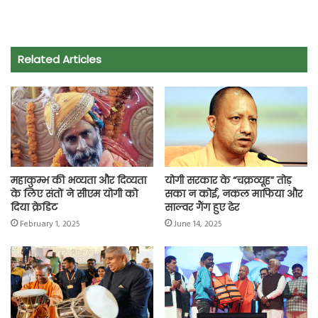
a
h
w
e
m
o
h
c
a
i
l
a
p
a
e
t
t
e
i
y
r
Related Articles
b
s
t
g
l
L
e
o
A
e
r
i
o
p
r
a
n
k
p
m
k
महाकुम्भ की भव्यता और दिव्यता
योगी सरकार के “चक्रव्यूह” तोड़
के लिए संतों ने सीएम योगी को
सका न कोई, नकल माफिया और
दिया क्रेडिट
साल्वर गैंग हुए ढेर
February 1, 2025
June 14, 2025