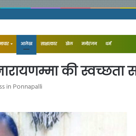
समाचार
आलेख
⁠साक्षात्कार
खेल
मनोरंजन
धर्म
्यनारायणम्मा की स्वच्छत
s in Ponnapalli