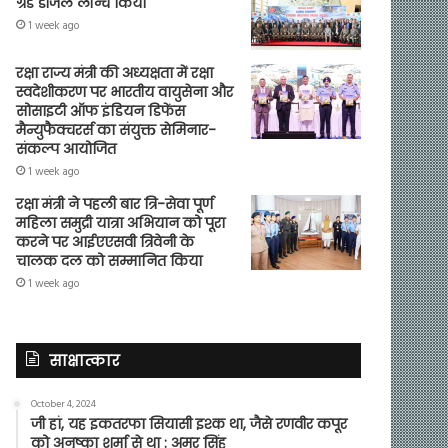
ग्रेड डीजल लॉन्च किया
1 week ago
रक्षा राज्य मंत्री की अध्यक्षता में रक्षा
स्वदेशीकरण पर भारतीय वायुसेना और
सोसाइटी ऑफ इंडियन डिफेंस
मैन्युफैक्चरर्स का संयुक्त सेमिनार-
संकल्प आयोजित
1 week ago
रक्षा मंत्री ने पहली बार त्रि-सेवा पूर्ण
महिला समुद्री यात्रा अभियान को पूरा
करने पर आईएएसवी त्रिवेनी के
चालक दल को सम्मानित किया
1 week ago
साक्षात्कार
October 4, 2024
जी हां, यह इकतरफा सियासी इश्क था, जैसे रणवीर कपूर
को अनुष्का शर्मा से था : अमर सिंह