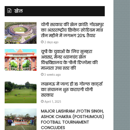
खेल
योगी सरकार की खेल क्रांति: गोरखपुर
का अंतरराष्ट्रीय क्रिकेट स्टेडियम मात्र
तीन महीने में लगभग 20% तैयार
2 days ago
यूपी के युवाओं के लिए सुनहरा
अवसर, मेजर ध्यानचंद खेल
विश्वविद्यालय के पीजी डिप्लोमा की
मान्यता उच्च स्तर की
3 weeks ago
लखनऊ में जल्द ही 16 गोल्फ कार्ट्स
का संचालन शुरू कराएगी योगी
सरकार
April 1, 2025
MAJOR LAISHRAM JYOTIN SINGH,
ASHOK CHAKRA (POSTHUMOUS)
FOOTBALL TOURNAMENT
CONCLUDES