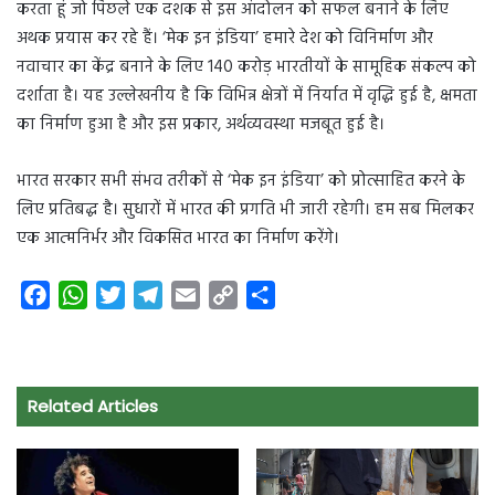
करता हूं जो पिछले एक दशक से इस आंदोलन को सफल बनाने के लिए
अथक प्रयास कर रहे हैं। ‘मेक इन इंडिया’ हमारे देश को विनिर्माण और
नवाचार का केंद्र बनाने के लिए 140 करोड़ भारतीयों के सामूहिक संकल्प को
दर्शाता है। यह उल्लेखनीय है कि विभिन्न क्षेत्रों में निर्यात में वृद्धि हुई है, क्षमता
का निर्माण हुआ है और इस प्रकार, अर्थव्यवस्था मजबूत हुई है।
भारत सरकार सभी संभव तरीकों से ‘मेक इन इंडिया’ को प्रोत्साहित करने के
लिए प्रतिबद्ध है। सुधारों में भारत की प्रगति भी जारी रहेगी। हम सब मिलकर
एक आत्मनिर्भर और विकसित भारत का निर्माण करेंगे।
F
W
T
T
E
C
S
a
h
w
e
m
o
h
c
a
i
l
a
p
a
e
t
t
e
i
y
r
Related Articles
b
s
t
g
l
L
e
o
A
e
r
i
o
p
r
a
n