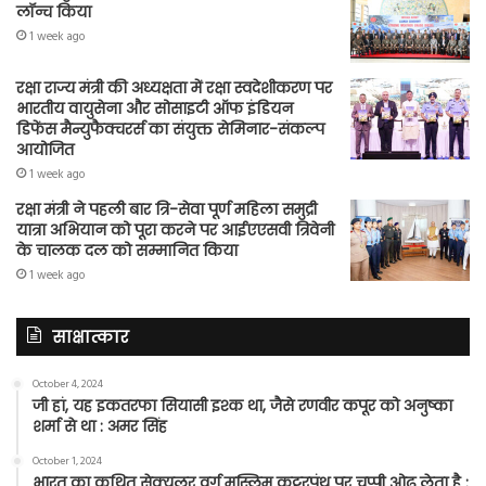
लॉन्च किया
1 week ago
रक्षा राज्य मंत्री की अध्यक्षता में रक्षा स्वदेशीकरण पर
भारतीय वायुसेना और सोसाइटी ऑफ इंडियन
डिफेंस मैन्युफैक्चरर्स का संयुक्त सेमिनार-संकल्प
आयोजित
1 week ago
रक्षा मंत्री ने पहली बार त्रि-सेवा पूर्ण महिला समुद्री
यात्रा अभियान को पूरा करने पर आईएएसवी त्रिवेनी
के चालक दल को सम्मानित किया
1 week ago
साक्षात्कार
October 4, 2024
जी हां, यह इकतरफा सियासी इश्क था, जैसे रणवीर कपूर को अनुष्का
शर्मा से था : अमर सिंह
October 1, 2024
भारत का कथित सेक्युलर वर्ग मुस्लिम कट्टरपंथ पर चुप्पी ओढ़ लेता है :