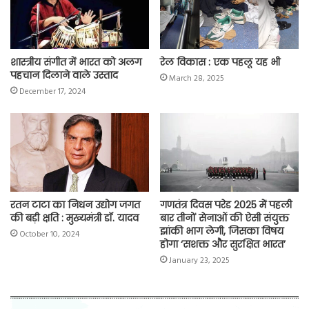
k
p
m
k
शास्त्रीय संगीत में भारत को अलग
रेल विकास : एक पहलू यह भी
पहचान दिलाने वाले उस्ताद
March 28, 2025
December 17, 2024
रतन टाटा का निधन उद्योग जगत
गणतंत्र दिवस परेड 2025 में पहली
की बड़ी क्षति : मुख्यमंत्री डॉ. यादव
बार तीनों सेनाओं की ऐसी संयुक्त
झांकी भाग लेगी, जिसका विषय
October 10, 2024
होगा ‘सशक्त और सुरक्षित भारत’
January 23, 2025