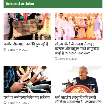
Related Articles
b
s
t
g
l
L
e
o
A
e
r
i
o
p
r
a
n
k
p
m
k
पर्याप्त रोजगार : उम्मीदें टूट रही हैं
सीएम योगी ने जनता से कहा,
कांग्रेस और राहुल गांधी से पूछिए,
February 19, 2025
कहां है ‘खटाखट-खटाखट’
October 3, 2024
क्यों न लगे स्मार्टफोन पर प्रतिबंध
धर्म भारतीय संस्कृति की सबसे
मौलिक अवधारणा है : उपराष्ट्रपति
February 20, 2025