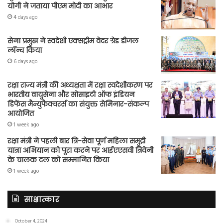
योगी ने जताया पीएम मोदी का आभार
4 days ago
सेना प्रमुख ने स्वदेशी एक्सट्रीम वेदर ग्रेड डीजल
लॉन्च किया
6 days ago
रक्षा राज्य मंत्री की अध्यक्षता में रक्षा स्वदेशीकरण पर
भारतीय वायुसेना और सोसाइटी ऑफ इंडियन
डिफेंस मैन्युफैक्चरर्स का संयुक्त सेमिनार-संकल्प
आयोजित
1 week ago
रक्षा मंत्री ने पहली बार त्रि-सेवा पूर्ण महिला समुद्री
यात्रा अभियान को पूरा करने पर आईएएसवी त्रिवेनी
के चालक दल को सम्मानित किया
1 week ago
साक्षात्कार
October 4, 2024