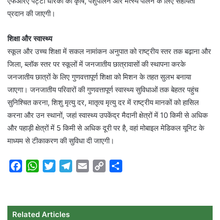
एफआरए पट्टा धारकों को कृषि, पशुपालन और मत्स्य पालन के लिए सहायता
प्रदान की जाएगी।
शिक्षा और स्वास्थ्य
स्कूल और उच्च शिक्षा में सकल नामांकन अनुपात को राष्ट्रीय स्तर तक बढ़ाना और
जिला, ब्लॉक स्तर पर स्कूलों में जनजातीय छात्रावासों की स्थापना करके
जनजातीय छात्रों के लिए गुणवत्तापूर्ण शिक्षा को मिशन के तहत सुलभ बनाया
जाएगा। जनजातीय परिवारों की गुणवत्तापूर्ण स्वास्थ्य सुविधाओं तक बेहतर पहुंच
सुनिश्चित करना, शिशु मृत्यु दर, मातृत्व मृत्यु दर में राष्ट्रीय मानकों को हासिल
करना और उन स्थानों, जहां स्वास्थ्य उपकेंद्र मैदानी क्षेत्रों में 10 किमी से अधिक
और पहाड़ी क्षेत्रों में 5 किमी से अधिक दूरी पर है, वहां मोबाइल मेडिकल यूनिट के
माध्यम से टीकाकरण की सुविधा दी जाएगी।
F
W
T
T
E
C
S
a
h
w
e
m
o
h
c
a
i
l
a
p
a
e
t
t
e
i
y
r
Related Articles
b
s
t
g
l
L
e