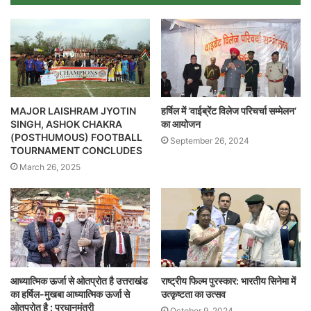
o
A
e
r
i
o
p
r
a
n
k
p
m
k
MAJOR LAISHRAM JYOTIN
हर्षिल में ‘वाईब्रेंट विलेज परिचर्चा सम्मेलन‘
SINGH, ASHOK CHAKRA
का आयोजन
(POSTHUMOUS) FOOTBALL
September 26, 2024
TOURNAMENT CONCLUDES
March 26, 2025
आध्यात्मिक ऊर्जा से ओतप्रोत है उत्तराखंड
राष्ट्रीय फिल्म पुरस्कार: भारतीय सिनेमा में
का हर्षिल-मुखबा आध्यात्मिक ऊर्जा से
उत्कृष्टता का उत्सव
ओतप्रोत है : प्रधानमंत्री
October 9, 2024