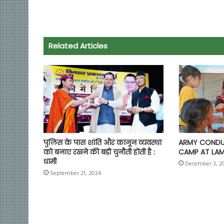
c
a
i
l
a
p
a
e
t
t
e
i
y
r
b
s
t
g
l
L
e
o
A
e
r
i
Related Articles
o
p
r
a
n
k
p
m
k
पुलिस के पास शांति और कानून व्यवस्था
ARMY CONDU
को बनाए रखने की बड़ी चुनौती होती है :
CAMP AT LAM
धामी
December 3, 2
September 21, 2024