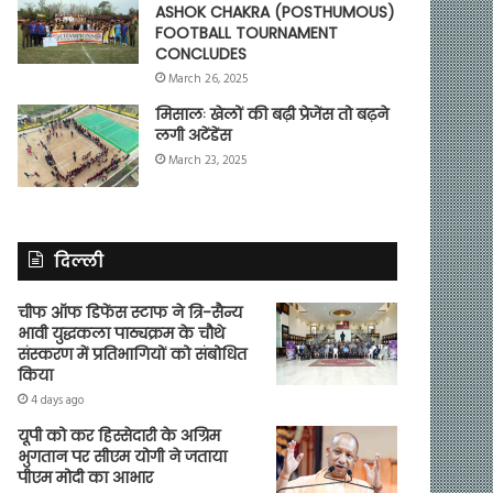
ASHOK CHAKRA (POSTHUMOUS)
FOOTBALL TOURNAMENT
CONCLUDES
March 26, 2025
मिसालः खेलों की बढ़ी प्रेजेंस तो बढ़ने
लगी अटेंडेंस
March 23, 2025
दिल्ली
चीफ ऑफ डिफेंस स्टाफ ने त्रि-सैन्य
भावी युद्धकला पाठ्यक्रम के चौथे
संस्करण में प्रतिभागियों को संबोधित
किया
4 days ago
यूपी को कर हिस्सेदारी के अग्रिम
भुगतान पर सीएम योगी ने जताया
पीएम मोदी का आभार