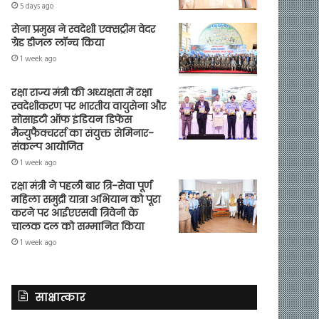
5 days ago
सेना प्रमुख ने स्वदेशी एक्सट्रीम वेदर
ग्रेड डीजल लॉन्च किया
1 week ago
रक्षा राज्य मंत्री की अध्यक्षता में रक्षा
स्वदेशीकरण पर भारतीय वायुसेना और
सोसाइटी ऑफ इंडियन डिफेंस
मैन्युफैक्चरर्स का संयुक्त सेमिनार-
संकल्प आयोजित
1 week ago
रक्षा मंत्री ने पहली बार त्रि-सेवा पूर्ण
महिला समुद्री यात्रा अभियान को पूरा
करने पर आईएएसवी त्रिवेनी के
चालक दल को सम्मानित किया
1 week ago
साक्षात्कार