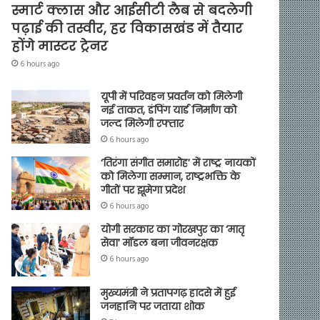
स्मार्ट क्लास और आईसीटी लैब से बदलेगी
पढ़ाई की तस्वीर, हर विकासखंड में तैयार
होंगे मास्टर ट्रेनर
6 hours ago
यूपी में परिवहन प्रवर्तन को मिलेगी
नई ताकत, डंपिंग यार्ड निर्माण को
जल्द मिलेगी रफ्तार
6 hours ago
‘तिरंगा संगीत समारोह’ में राष्ट्र नायकों
को मिलेगा सम्मान, राष्ट्रभक्ति के
गीतों पर झूमेगा प्रदेश
6 hours ago
योगी सरकार का गोरखपुर का ‘मातृ
सेवा’ मॉडल बना जीवनरक्षक
6 hours ago
मुख्यमंत्री ने प्रतापगढ़ हादसे में हुई
जनहानि पर जताया शोक