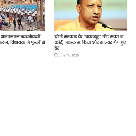
 आरएसएस स्वयंसेवकों
योगी सरकार के “चक्रव्यूह” तोड़ सका न
लन, विधायक ने फूलों से
कोई, नकल माफिया और साल्वर गैंग हुए
ढेर
June 14, 2025