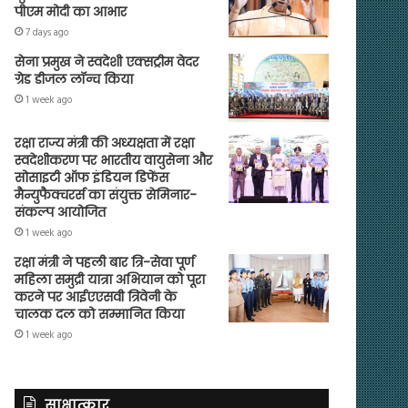
पीएम मोदी का आभार
7 days ago
सेना प्रमुख ने स्वदेशी एक्सट्रीम वेदर
ग्रेड डीजल लॉन्च किया
1 week ago
रक्षा राज्य मंत्री की अध्यक्षता में रक्षा
स्वदेशीकरण पर भारतीय वायुसेना और
सोसाइटी ऑफ इंडियन डिफेंस
मैन्युफैक्चरर्स का संयुक्त सेमिनार-
संकल्प आयोजित
1 week ago
रक्षा मंत्री ने पहली बार त्रि-सेवा पूर्ण
महिला समुद्री यात्रा अभियान को पूरा
करने पर आईएएसवी त्रिवेनी के
चालक दल को सम्मानित किया
1 week ago
साक्षात्कार