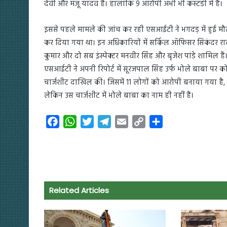
देवी और मंजू यादव है। हालांकि 9 आरोपी अभी भी कस्टडी में हैं।
इससे पहले मामले की जांच कर रही एसआईटी ने भगदड़ में हुई मौत
कर दिया गया था। इन अधिकारियों में सर्किल ऑफिसर सिकंदर राव
कुमार और दो सब इंस्पेक्टर मनवीर सिंह और बृजेश पांडे शामिल है
एसआईटी ने अपनी रिपोर्ट में सूरजपाल सिंह उर्फ भोले बाबा पर
चार्जशीट दाखिल की। जिसमें 11 लोगों को आरोपी बनाया गया है, 
लेकिन उस चार्जशीट में भोले बाबा का नाम ही नहीं है।
F
W
T
T
E
C
S
a
h
w
e
m
o
h
c
a
i
l
a
p
a
e
t
t
e
i
y
r
b
s
t
g
l
L
e
o
A
e
r
i
Related Articles
o
p
r
a
n
k
p
m
k