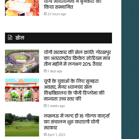
योगी आदित्यनाथ ने बुनकरों को
किया सम्मानित
23 hours ago
खेल
योगी सरकार की खेल क्रांति: गोरखपुर
का अंतरराष्ट्रीय क्रिकेट स्टेडियम मात्र
तीन महीने में लगभग 20% तैयार
3 days ago
यूपी के युवाओं के लिए सुनहरा
अवसर, मेजर ध्यानचंद खेल
विश्वविद्यालय के पीजी डिप्लोमा की
मान्यता उच्च स्तर की
3 weeks ago
लखनऊ में जल्द ही 16 गोल्फ कार्ट्स
का संचालन शुरू कराएगी योगी
सरकार
April 1, 2025