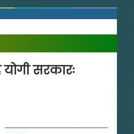
ै योगी सरकारः