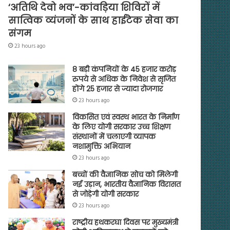
‘अतिथि देवो भव’-कांवड़िया शिविरों में
सात्विक व्यंजनों के साथ हाईटेक सेवा का
संगम
23 hours ago
8 बड़ी कंपनियों के 45 हजार करोड़
रुपये से अधिक के निवेश से सृजित
होंगे 25 हजार से ज्यादा रोजगार
23 hours ago
विकसित एवं स्वस्थ भारत के निर्माण
के लिए योगी सरकार उच्च शिक्षण
संस्थानों में चलाएगी व्यापक
नशामुक्ति अभियान
23 hours ago
बच्चों की वैज्ञानिक सोच को मिलेगी
नई उड़ान, भारतीय वैज्ञानिक विरासत
से जोड़ेगी योगी सरकार
23 hours ago
राष्ट्रीय हथकरघा दिवस पर मुख्यमंत्री