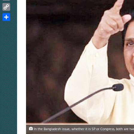
Email
Copy
Link
Share
In the Bangladesh issue, whether it is SP or Congress, both are tw