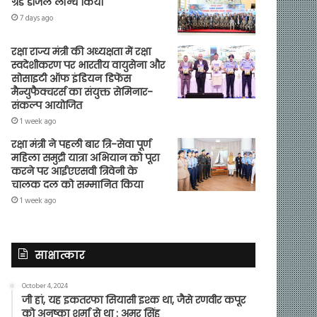
ग्रेड डीजल लॉन्च किया
7 days ago
रक्षा राज्य मंत्री की अध्यक्षता में रक्षा
स्वदेशीकरण पर भारतीय वायुसेना और
सोसाइटी ऑफ इंडियन डिफेंस
मैन्युफैक्चरर्स का संयुक्त सेमिनार-
संकल्प आयोजित
1 week ago
रक्षा मंत्री ने पहली बार त्रि-सेवा पूर्ण
महिला समुद्री यात्रा अभियान को पूरा
करने पर आईएएसवी त्रिवेनी के
चालक दल को सम्मानित किया
1 week ago
साक्षात्कार
October 4, 2024
जी हां, यह इकतरफा सियासी इश्क था, जैसे रणवीर कपूर
को अनुष्का शर्मा से था : अमर सिंह