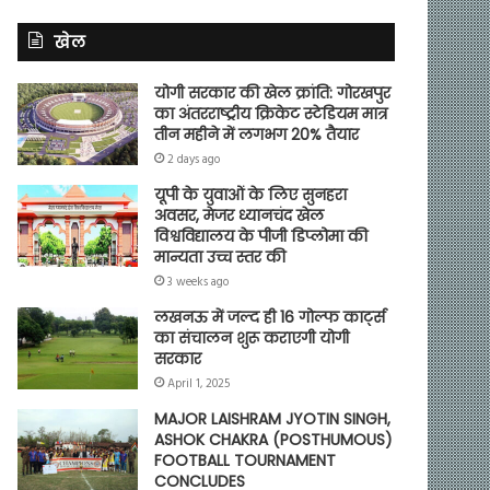
खेल
योगी सरकार की खेल क्रांति: गोरखपुर
का अंतरराष्ट्रीय क्रिकेट स्टेडियम मात्र
तीन महीने में लगभग 20% तैयार
2 days ago
यूपी के युवाओं के लिए सुनहरा
अवसर, मेजर ध्यानचंद खेल
विश्वविद्यालय के पीजी डिप्लोमा की
मान्यता उच्च स्तर की
3 weeks ago
लखनऊ में जल्द ही 16 गोल्फ कार्ट्स
का संचालन शुरू कराएगी योगी
सरकार
April 1, 2025
MAJOR LAISHRAM JYOTIN SINGH,
ASHOK CHAKRA (POSTHUMOUS)
FOOTBALL TOURNAMENT
CONCLUDES