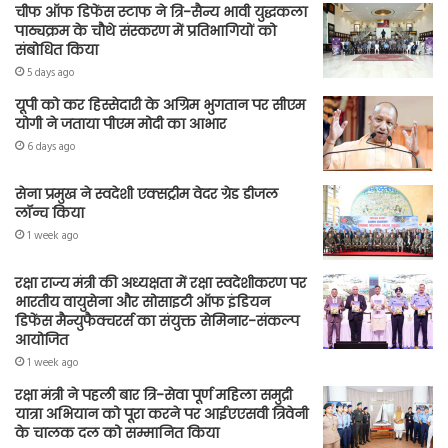
चीफ ऑफ डिफेंस स्टाफ ने त्रि-सैन्य भावी युद्धकला
पाठ्यक्रम के चौथे संस्करण में प्रतिभागियों को
संबोधित किया
5 days ago
यूपी को कर हिस्सेदारी के अग्रिम भुगतान पर सीएम
योगी ने जताया पीएम मोदी का आभार
6 days ago
सेना प्रमुख ने स्वदेशी एक्सट्रीम वेदर ग्रेड डीजल
लॉन्च किया
1 week ago
रक्षा राज्य मंत्री की अध्यक्षता में रक्षा स्वदेशीकरण पर
भारतीय वायुसेना और सोसाइटी ऑफ इंडियन
डिफेंस मैन्युफैक्चरर्स का संयुक्त सेमिनार-संकल्प
आयोजित
1 week ago
रक्षा मंत्री ने पहली बार त्रि-सेवा पूर्ण महिला समुद्री
यात्रा अभियान को पूरा करने पर आईएएसवी त्रिवेनी
के चालक दल को सम्मानित किया