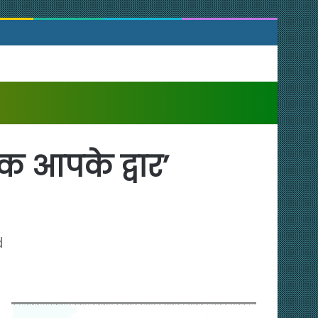
 आपके द्वार’
d