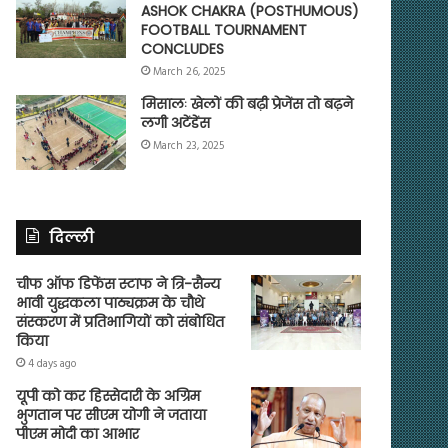
ASHOK CHAKRA (POSTHUMOUS)
FOOTBALL TOURNAMENT
CONCLUDES
March 26, 2025
मिसालः खेलों की बढ़ी प्रेजेंस तो बढ़ने
लगी अटेंडेंस
March 23, 2025
दिल्ली
चीफ ऑफ डिफेंस स्टाफ ने त्रि-सैन्य
भावी युद्धकला पाठ्यक्रम के चौथे
संस्करण में प्रतिभागियों को संबोधित
किया
4 days ago
यूपी को कर हिस्सेदारी के अग्रिम
भुगतान पर सीएम योगी ने जताया
पीएम मोदी का आभार