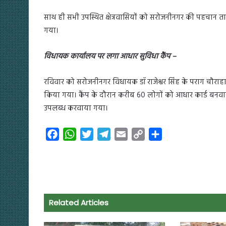
साथ ही सभी उपस्थित क्षेत्रवासियों को सरोजनीनगर की पहचान ता
गया।
विधायक कार्यालय पर लगा आधार सुविधा कैंप –
रविवार को सरोजनीनगर विधायक डॉ राजेश्वर सिंह के पराग चौर
किया गया। कैंप के दौरान करीब 60 लोगों को आधार कार्ड बनवान
उपलब्ध करवाया गया।
F
W
T
T
E
C
S
a
h
w
e
m
o
h
c
a
i
l
a
p
a
e
t
t
e
i
y
r
b
s
t
g
l
L
e
o
A
e
r
i
Related Articles
o
p
r
a
n