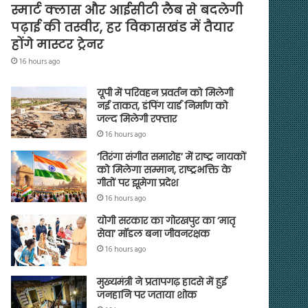
स्मार्ट क्लास और आईसीटी लैब से बदलेगी
पढ़ाई की तस्वीर, हर विकासखंड में तैयार
होंगे मास्टर ट्रेनर
16 hours ago
यूपी में परिवहन प्रवर्तन को मिलेगी
नई ताकत, डंपिंग यार्ड निर्माण को
जल्द मिलेगी रफ्तार
16 hours ago
‘तिरंगा संगीत समारोह’ में राष्ट्र नायकों
को मिलेगा सम्मान, राष्ट्रभक्ति के
गीतों पर झूमेगा प्रदेश
16 hours ago
योगी सरकार का गोरखपुर का ‘मातृ
सेवा’ मॉडल बना जीवनरक्षक
16 hours ago
मुख्यमंत्री ने प्रतापगढ़ हादसे में हुई
जनहानि पर जताया शोक