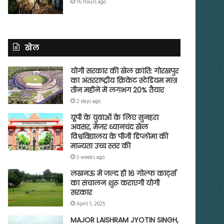
16 hours ago
खेल
योगी सरकार की खेल क्रांति: गोरखपुर
का अंतरराष्ट्रीय क्रिकेट स्टेडियम मात्र
तीन महीने में लगभग 20% तैयार
2 days ago
यूपी के युवाओं के लिए सुनहरा
अवसर, मेजर ध्यानचंद खेल
विश्वविद्यालय के पीजी डिप्लोमा की
मान्यता उच्च स्तर की
3 weeks ago
लखनऊ में जल्द ही 16 गोल्फ कार्ट्स
का संचालन शुरू कराएगी योगी
सरकार
April 1, 2025
MAJOR LAISHRAM JYOTIN SINGH,