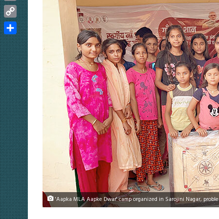
Email
Copy
Link
Share
'Aapka MLA Aapke Dwar' camp organized in Sarojini Nagar, problem