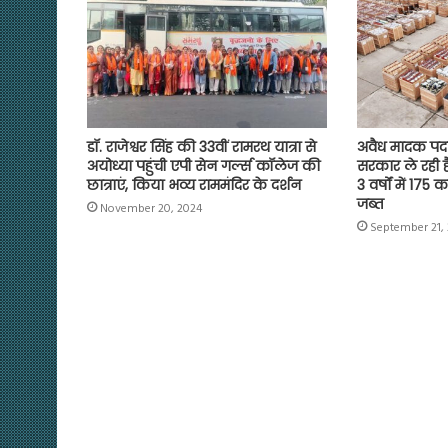
k
p
m
k
डॉ. राजेश्वर सिंह की 33वीं रामरथ यात्रा से
अवैध मादक पदार
अयोध्या पहुंची एपी सेन गर्ल्स कॉलेज की
सरकार ले रही ह
छात्राएं, किया भव्य राममंदिर के दर्शन
3 वर्षों में 175
जब्त
November 20, 2024
September 21,