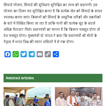
सिंचाई योजना, सिंचाई की सुविधाएं सुनिश्चित कर उपज को बढ़ाएगी। इस
योजना का विजन यह सुनिश्चित करना है कि प्रत्येक खेत को सिंचाई के साधन
उपलब्ध कराए जाएं। किसानों को सिंचाई के आधुनिक तरीकों और तकनीकों
के बारे में शिक्षित किया जा रहा है ताकि पानी की ‘प्रत्येक बूंद के बदले
अधिक पैदावार’ मिले। प्रधानमंत्री का मानना है कि किसान मजबूत होगा तो
देश मजबूत होगा। मुख्यमंत्री डॉ. यादव ने कहा कि प्रधानमंत्री श्री मोदी के
नेतृत्व में भारत विश्व की महान शक्तियों में से एक होगा।
F
W
T
T
E
C
S
a
h
w
e
m
o
h
c
a
i
l
a
p
a
e
t
t
e
i
y
r
Related Articles
b
s
t
g
l
L
e
o
A
e
r
i
o
p
r
a
n
k
p
m
k