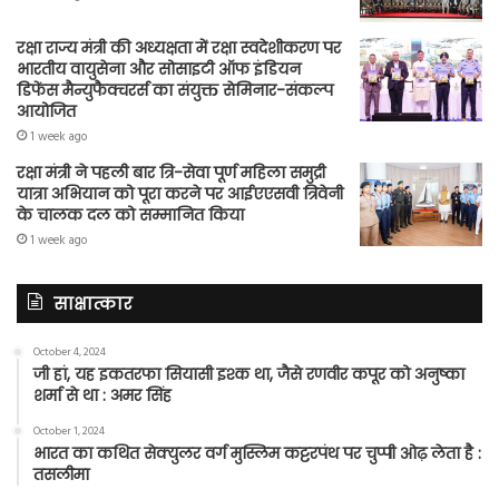
रक्षा राज्य मंत्री की अध्यक्षता में रक्षा स्वदेशीकरण पर
भारतीय वायुसेना और सोसाइटी ऑफ इंडियन
डिफेंस मैन्युफैक्चरर्स का संयुक्त सेमिनार-संकल्प
आयोजित
1 week ago
रक्षा मंत्री ने पहली बार त्रि-सेवा पूर्ण महिला समुद्री
यात्रा अभियान को पूरा करने पर आईएएसवी त्रिवेनी
के चालक दल को सम्मानित किया
1 week ago
साक्षात्कार
October 4, 2024
जी हां, यह इकतरफा सियासी इश्क था, जैसे रणवीर कपूर को अनुष्का
शर्मा से था : अमर सिंह
October 1, 2024
भारत का कथित सेक्युलर वर्ग मुस्लिम कट्टरपंथ पर चुप्पी ओढ़ लेता है :
तसलीमा